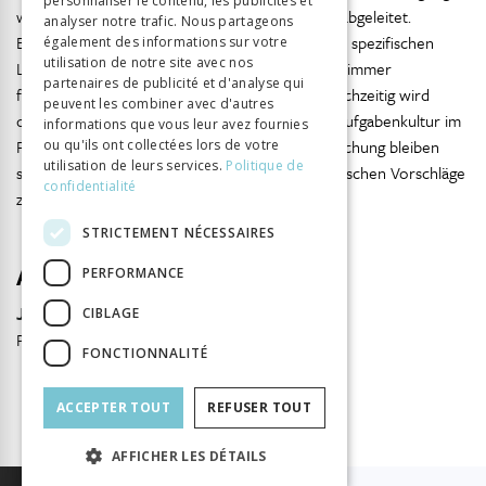
personnaliser le contenu, les publicités et
ITALIAN
werden transparent aus dem Forschungsstand abgeleitet.
analyser notre trafic. Nous partageons
Erfreulich ist auch, dass auf die Instruktion einer spezifischen
également des informations sur votre
utilisation de notre site avec nos
Lehrmeinung und die Darstellung vermeintlich «immer
partenaires de publicité et d'analyse qui
funktionierender Rezepte» verzichtet wird. Gleichzeitig wird
peuvent les combiner avec d'autres
durch die Ausführungen verdeutlicht, dass die Aufgabenkultur im
informations que vous leur avez fournies
Fokus theoretischer und sozioempirischer Forschung bleiben
ou qu'ils ont collectées lors de votre
utilisation de leurs services.
Politique de
sollte, um die empirische Sättigung der pragmatischen Vorschläge
confidentialité
zu erhöhen.
STRICTEMENT NÉCESSAIRES
Auteurs
PERFORMANCE
Jan Scheller
CIBLAGE
Pädagogische Hochschule FHNW, Aarau
FONCTIONNALITÉ
ACCEPTER TOUT
REFUSER TOUT
AFFICHER LES DÉTAILS