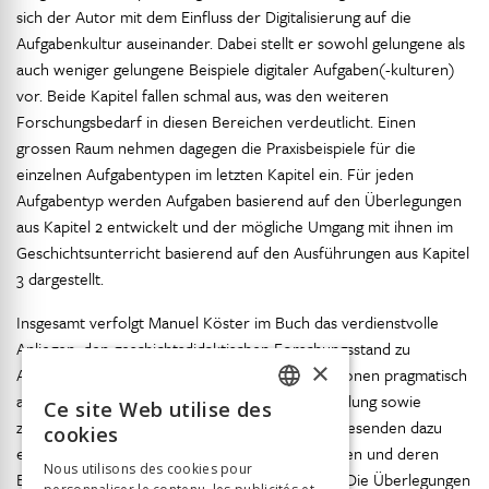
sich der Autor mit dem Einfluss der Digitalisierung auf die
Aufgabenkultur auseinander. Dabei stellt er sowohl gelungene als
auch weniger gelungene Beispiele digitaler Aufgaben(-kulturen)
vor. Beide Kapitel fallen schmal aus, was den weiteren
Forschungsbedarf in diesen Bereichen verdeutlicht. Einen
grossen Raum nehmen dagegen die Praxisbeispiele für die
einzelnen Aufgabentypen im letzten Kapitel ein. Für jeden
Aufgabentyp werden Aufgaben basierend auf den Überlegungen
aus Kapitel 2 entwickelt und der mögliche Umgang mit ihnen im
Geschichtsunterricht basierend auf den Ausführungen aus Kapitel
3 dargestellt.
Insgesamt verfolgt Manuel Köster im Buch das verdienstvolle
Anliegen, den geschichtsdidaktischen Forschungsstand zu
×
Aufgaben im Geschichtsunterricht für Lehrpersonen pragmatisch
aufzuarbeiten. Mittels einer gut lesbaren Darstellung sowie
Ce site Web utilise des
FRENCH
zahlreicher Tabellen und Beispiele werden die Lesenden dazu
cookies
eingeladen, ihre eigene Entwicklung von Aufgaben und deren
GERMAN
Nous utilisons des cookies pour
Einsatz im Geschichtsunterricht zu reflektieren. Die Überlegungen