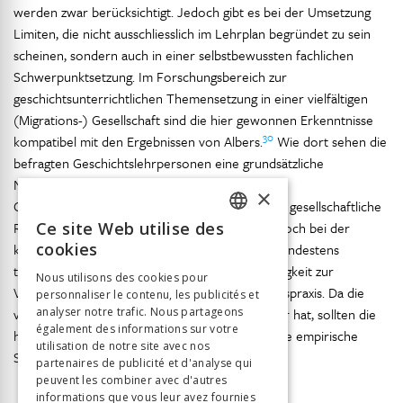
werden zwar berücksichtigt. Jedoch gibt es bei der Umsetzung
Limiten, die nicht ausschliesslich im Lehrplan begründet zu sein
scheinen, sondern auch in einer selbstbewussten fachlichen
Schwerpunktsetzung. Im Forschungsbereich zur
geschichtsunterrichtlichen Themensetzung in einer vielfältigen
(Migrations-) Gesellschaft sind die hier gewonnen Erkenntnisse
30
kompatibel mit den Ergebnissen von Albers.
Wie dort sehen die
befragten Geschichtslehrpersonen eine grundsätzliche
Notwendigkeit, den Stoff und die Zugänge im
×
Geschichtsunterricht im Hinblick auf veränderte gesellschaftliche
Ce site Web utilise des
Rahmenbedingungen zu adaptieren, tun sich jedoch bei der
FRENCH
cookies
konkreten Umsetzung (Themenbestimmung) mindestens
GERMAN
teilweise schwer bzw. relativieren die Notwendigkeit zur
Nous utilisons des cookies pour
Veränderung der eigenen bisherigen Unterrichtspraxis. Da die
personnaliser le contenu, les publicités et
ITALIAN
analyser notre trafic. Nous partageons
vorliegende Studie einen explorativen Charakter hat, sollten die
également des informations sur votre
hier vorgetragenen Überlegungen durch weitere empirische
utilisation de notre site avec nos
Studien erhärtet werden.
partenaires de publicité et d'analyse qui
peuvent les combiner avec d'autres
informations que vous leur avez fournies