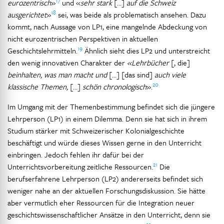
17
eurozentrisch
»
und «
sehr stark
[…]
auf die Schweiz
18
ausgerichtet
»
sei, was beide als problematisch ansehen. Dazu
kommt, nach Aussage von LP1, eine mangelnde Abdeckung von
nicht eurozentrischen Perspektiven in aktuellen
19
Geschichtslehrmitteln.
Ähnlich sieht dies LP2 und unterstreicht
den wenig innovativen Charakter der
«Lehrbücher
[, die]
beinhalten, was man macht und
[…] [das sind]
auch viele
20
klassische Themen,
[…]
schön chronologisch
».
Im Umgang mit der Themenbestimmung befindet sich die jüngere
Lehrperson (LP1) in einem Dilemma. Denn sie hat sich in ihrem
Studium stärker mit Schweizerischer Kolonialgeschichte
beschäftigt und würde dieses Wissen gerne in den Unterricht
einbringen. Jedoch fehlen ihr dafür bei der
21
Unterrichtsvorbereitung zeitliche Ressourcen.
Die
berufserfahrene Lehrperson (LP2) andererseits befindet sich
weniger nahe an der aktuellen Forschungsdiskussion. Sie hätte
aber vermutlich eher Ressourcen für die Integration neuer
geschichtswissenschaftlicher Ansätze in den Unterricht, denn sie