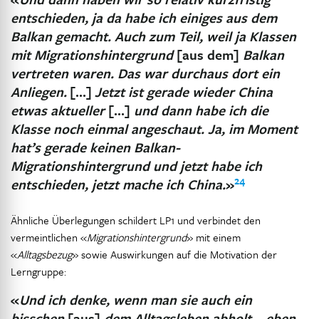
entschieden, ja da habe ich einiges aus dem
Balkan gemacht. Auch zum Teil, weil ja Klassen
mit Migrationshintergrund
[aus dem]
Balkan
vertreten waren. Das war durchaus dort ein
Anliegen.
[…]
Jetzt ist gerade wieder China
etwas aktueller
[…]
und dann habe ich die
Klasse noch einmal angeschaut. Ja, im Moment
hat’s gerade keinen Balkan-
Migrationshintergrund und jetzt habe ich
24
entschieden, jetzt mache ich China.
»
Ähnliche Überlegungen schildert LP1 und verbindet den
vermeintlichen «
Migrationshintergrund
» mit einem
«
Alltagsbezug
» sowie Auswirkungen auf die Motivation der
Lerngruppe:
«
Und ich denke, wenn man sie auch ein
bisschen
[aus]
dem Alltagsleben abholt – eben,