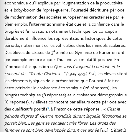
économique qu’il explique par l’augmentation de la productivité
et le baby-boom de l’après-guerre, Fourastié décrit une période
de modernisation des sociétés européennes caractérisée par le
plein emploi, l’interventionnisme étatique et la confiance dans le
progrès et l’innovation, notamment technique. Ce concept a
durablement influencé les représentations historiques de cette
période, notamment celles véhiculées dans les manuels scolaires.
e
Des élèves de classes de 3
année du Gymnase de Burier en ont
par exemple encore aujourd’hui une vision plutôt positive. En
répondant à la question «
Que vous évoquent la période et le
2
concept des “Trente Glorieuses” (1945-1975) ?
»
, les élèves citent
les éléments typiques de la présentation que Fourastié fait de
cette période : la croissance économique (26 réponses), les
progrès techniques (8 réponses) et la croissance démographique
(8 réponses). 17 élèves connotent par ailleurs cette période avec
3
des qualificatifs positifs
, à l’instar de cette réponse : «
C’est la
e
période d’après 2
Guerre mondiale durant laquelle l’économie se
portait bien. Les gens se sentaient très libres. Les droits des
femmes se sont bien développés durant ces année
[sic]
. C’était la