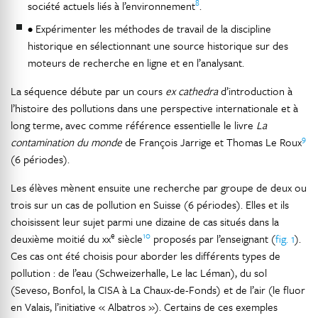
8
société actuels liés à l’environnement
.
• Expérimenter les méthodes de travail de la discipline
historique en sélectionnant une source historique sur des
moteurs de recherche en ligne et en l’analysant.
La séquence débute par un cours
ex cathedra
d’introduction à
l’histoire des pollutions dans une perspective internationale et à
long terme, avec comme référence essentielle le livre
La
9
contamination du monde
de François Jarrige et Thomas Le Roux
(6 périodes).
Les élèves mènent ensuite une recherche par groupe de deux ou
trois sur un cas de pollution en Suisse (6 périodes). Elles et ils
choisissent leur sujet parmi une dizaine de cas situés dans la
e
10
deuxième moitié du xx
siècle
proposés par l’enseignant (
fig. 1
).
Ces cas ont été choisis pour aborder les différents types de
pollution : de l’eau (Schweizerhalle, Le lac Léman), du sol
(Seveso, Bonfol, la CISA à La Chaux-de-Fonds) et de l’air (le fluor
en Valais, l’initiative « Albatros »). Certains de ces exemples