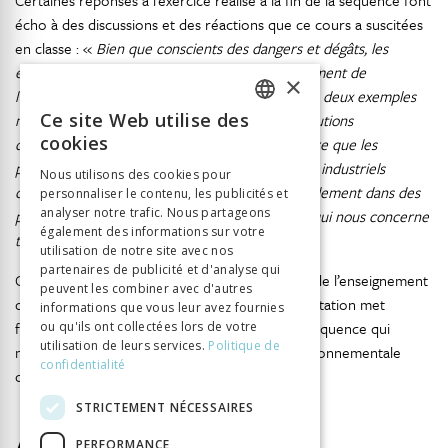
Certaines réponses à l’exercice réalisé à la fin de la séquence font
écho à des discussions et des réactions que ce cours a suscitées
en classe : «
Bien que conscients des dangers et dégâts, les
entreprises ont favorisé la productivité au détriment de
×
l’environnement. C’est scandaleux !
» ; « […]
Ces deux exemples
Ce site Web utilise des
m’ont marqué, car ce sont des exemples de pollutions
FRENCH
cookies
dangereuses proche de chez nous et cela montre que les
GERMAN
pollutions ne sont pas juste dans les grands pays industriels
Nous utilisons des cookies pour
comme la Chine ou les États-Unis
[sic]
, mais également dans des
personnaliser le contenu, les publicités et
ITALIAN
analyser notre trafic. Nous partageons
pays comme la Suisse. La pollution est un sujet qui nous concerne
également des informations sur votre
tous et nous devons agir !
»
utilisation de notre site avec nos
partenaires de publicité et d'analyse qui
Ces réactions indignées illustrent la pertinence de l’enseignement
peuvent les combiner avec d'autres
de la question environnementale. La dernière citation met
informations que vous leur avez fournies
finalement en avant un autre intérêt de cette séquence qui
ou qu'ils ont collectées lors de votre
utilisation de leurs services.
Politique de
mériterait d’être approfondi : une histoire environnementale
confidentialité
critique de la Suisse.
STRICTEMENT NÉCESSAIRES
PERFORMANCE