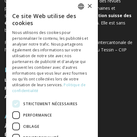
Une plateforme unique regroupant des livres et des revues
×
publiés par les éditeurs suisses de sciences humaines et
Ce site Web utilise des
sociales. Libreo.ch est la propriété de l'
Association suisse des
FRENCH
cookies
éditeurs de sciences sociales et humaines
. Elle est sans
GERMAN
but lucratif.
www.editeurssuisses.ch
Nous utilisons des cookies pour
personnaliser le contenu, les publicités et
ITALIAN
Projet réalisé avec le soutien de la Conférence intercantonale de
analyser notre trafic. Nous partageons
l’instruction publique de la Suisse romande et du Tessin – CIIP
également des informations sur votre
utilisation de notre site avec nos
partenaires de publicité et d'analyse qui
PLAN DU SITE
peuvent les combiner avec d'autres
informations que vous leur avez fournies
ou qu'ils ont collectées lors de votre
LIVRES
utilisation de leurs services.
Politique de
REVUES
confidentialité
AUTEURS
STRICTEMENT NÉCESSAIRES
A PROPOS
PERFORMANCE
À PROPOS DE NOUS
CIBLAGE
ÉDITEURS