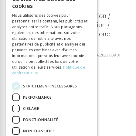
FRENCH
cookies
9
GERMAN
Technique et innovation /
Nous utilisons des cookies pour
personnaliser le contenu, les publicités et
ITALIAN
Technik und Innovation /
analyser notre trafic. Nous partageons
Tecnologia e innovazione
également des informations sur votre
utilisation de notre site avec nos
partenaires de publicité et d'analyse qui
Télécharger le numéro
peuvent les combiner avec d'autres
ISSN:
2297-7465
DOI:
10.33055/DIDACTICAHISTORICA.2023.009.01
informations que vous leur avez fournies
ou qu'ils ont collectées lors de votre
utilisation de leurs services.
Politique de
ÉDITORIAL
confidentialité
Technique et innovation
STRICTEMENT NÉCESSAIRES
PERFORMANCE
EDITORIAL
CIBLAGE
Technik und Innovation
FONCTIONNALITÉ
EDITORIALE
NON CLASSIFIÉS