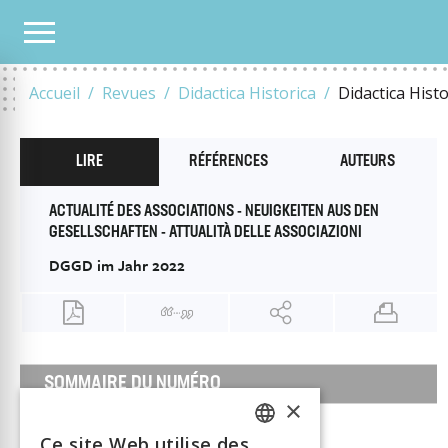
TOUS LES NUMÉROS
2023
9
TECHNIQUE ET INNOVATION / TECHNIK UND INNO
Accueil
Revues
Didactica Historica
Didactica Hist
LIRE
RÉFÉRENCES
AUTEURS
ACTUALITÉ DES ASSOCIATIONS - NEUIGKEITEN AUS DEN
GESELLSCHAFTEN - ATTUALITÀ DELLE ASSOCIAZIONI
DGGD im Jahr 2022
SOMMAIRE DU NUMÉRO
×
1 juin 2023
Ce site Web utilise des