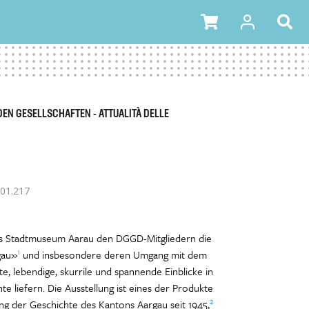
DEN GESELLSCHAFTEN - ATTUALITÀ DELLE
01.217
as Stadtmuseum Aarau den DGGD-Mitgliedern die
1
gau»
und insbesondere deren Umgang mit dem
, lebendige, skurrile und spannende Einblicke in
hte liefern. Die Ausstellung ist eines der Produkte
2
ung der Geschichte des Kantons Aargau seit 1945,