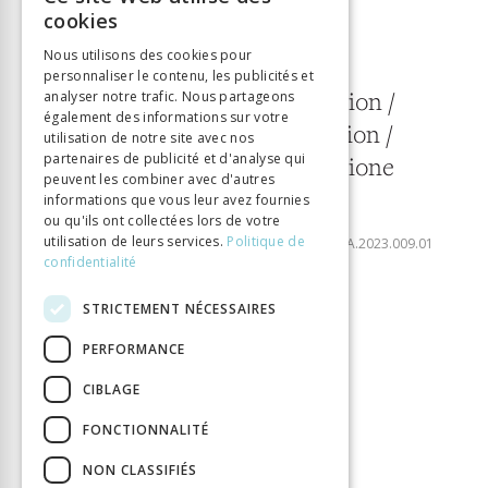
FRENCH
cookies
1 juin 2023
GERMAN
Nous utilisons des cookies pour
9
personnaliser le contenu, les publicités et
ITALIAN
Technique et innovation /
analyser notre trafic. Nous partageons
également des informations sur votre
Technik und Innovation /
utilisation de notre site avec nos
partenaires de publicité et d'analyse qui
Tecnologia e innovazione
peuvent les combiner avec d'autres
informations que vous leur avez fournies
Télécharger le numéro
ou qu'ils ont collectées lors de votre
ISSN:
2297-7465
utilisation de leurs services.
Politique de
DOI:
10.33055/DIDACTICAHISTORICA.2023.009.01
confidentialité
ÉDITORIAL
STRICTEMENT NÉCESSAIRES
Technique et innovation
PERFORMANCE
CIBLAGE
EDITORIAL
FONCTIONNALITÉ
Technik und Innovation
NON CLASSIFIÉS