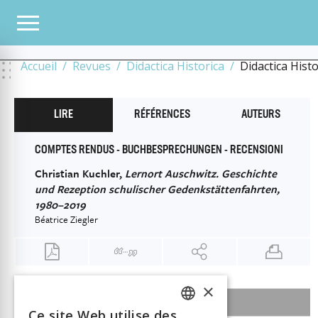
TOUS LES NUMÉROS
2023
9
TECHNIQUE ET INNOVATION / TECHNIK UND INNO
GESCHICHTE UND REZEPTION SCHULISCHER GEDENKSTÄTTENFAHRTEN, 1980–2019
Accueil
Revues
Didactica Historica
Didactica Hist
LIRE
RÉFÉRENCES
AUTEURS
COMPTES RENDUS - BUCHBESPRECHUNGEN - RECENSIONI
Christian Kuchler,
Lernort Auschwitz. Geschichte
und Rezeption schulischer Gedenkstättenfahrten,
1980–2019
Béatrice Ziegler
×
SOMMAIRE DU NUMÉRO
Ce site Web utilise des