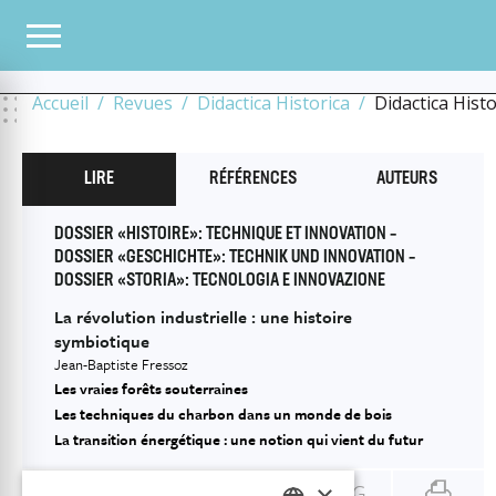
TOUS LES NUMÉROS
2023
9
TECHNIQUE ET INNOVATION / TECHNIK UND INNO
SYMBIOTIQUE
Accueil
Revues
Didactica Historica
Didactica Hist
LIRE
RÉFÉRENCES
AUTEURS
DOSSIER «HISTOIRE»: TECHNIQUE ET INNOVATION –
DOSSIER «GESCHICHTE»: TECHNIK UND INNOVATION –
DOSSIER «STORIA»: TECNOLOGIA E INNOVAZIONE
La révolution industrielle : une histoire
symbiotique
Jean-Baptiste Fressoz
Les vraies forêts souterraines
Les techniques du charbon dans un monde de bois
La transition énergétique : une notion qui vient du futur
ENG
×