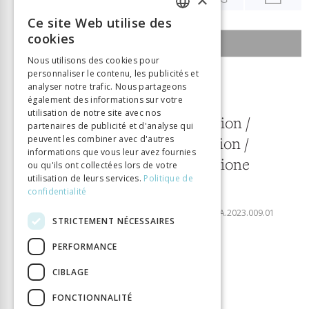
Ce site Web utilise des
FRENCH
cookies
SOMMAIRE DU NUMÉRO
GERMAN
Nous utilisons des cookies pour
personnaliser le contenu, les publicités et
ITALIAN
1 juin 2023
analyser notre trafic. Nous partageons
également des informations sur votre
9
utilisation de notre site avec nos
Technique et innovation /
partenaires de publicité et d'analyse qui
peuvent les combiner avec d'autres
Technik und Innovation /
informations que vous leur avez fournies
Tecnologia e innovazione
ou qu'ils ont collectées lors de votre
utilisation de leurs services.
Politique de
Télécharger le numéro
confidentialité
ISSN:
2297-7465
DOI:
10.33055/DIDACTICAHISTORICA.2023.009.01
STRICTEMENT NÉCESSAIRES
PERFORMANCE
ÉDITORIAL
CIBLAGE
Technique et innovation
FONCTIONNALITÉ