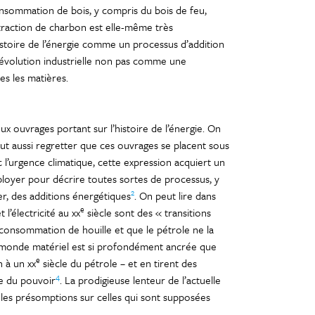
onsommation de bois, y compris du bois de feu,
xtraction de charbon est elle-même très
istoire de l’énergie comme un processus d’addition
 révolution industrielle non pas comme une
es les matières.
 ouvrages portant sur l’histoire de l’énergie. On
ut aussi regretter que ces ouvrages se placent sous
c l’urgence climatique, cette expression acquiert un
mployer pour décrire toutes sortes de processus, y
2
r, des additions énergétiques
. On peut lire dans
e
l’électricité au xx
siècle sont des « transitions
a consommation de houille et que le pétrole ne la
du monde matériel est si profondément ancrée que
e
 à un xx
siècle du pétrole – et en tirent des
4
re du pouvoir
. La prodigieuse lenteur de l’actuelle
 les présomptions sur celles qui sont supposées