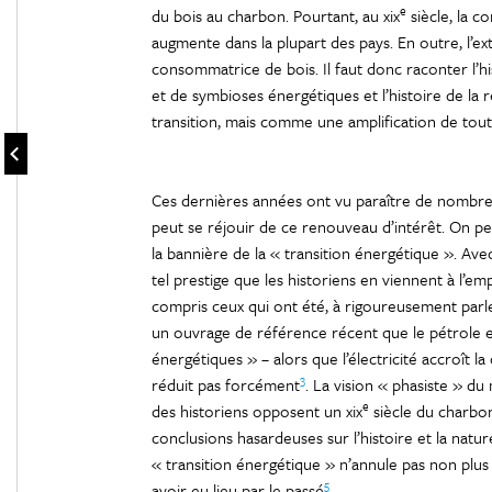
e
du bois au charbon. Pourtant, au xix
siècle, la c
augmente dans la plupart des pays. En outre, l’e
consommatrice de bois. Il faut donc raconter l’h
et de symbioses énergétiques et l’histoire de la
transition, mais comme une amplification de tout
Ces dernières années ont vu paraître de nombreux
peut se réjouir de ce renouveau d’intérêt. On pe
la bannière de la « transition énergétique ». Ave
tel prestige que les historiens en viennent à l’e
compris ceux qui ont été, à rigoureusement parle
un ouvrage de référence récent que le pétrole et 
énergétiques » – alors que l’électricité accroît l
3
réduit pas forcément
. La vision « phasiste » 
e
des historiens opposent un xix
siècle du charbon
conclusions hasardeuses sur l’histoire et la natu
« transition énergétique » n’annule pas non plus
5
avoir eu lieu par le passé
.