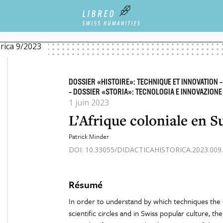
VATION / TECNOLOGIA E INNOVAZIONE
L’AFRIQUE COLONIALE EN SUISSE VUE PAR LA
orica 9/2023
DOSSIER «HISTOIRE»: TECHNIQUE ET INNOVATION 
– DOSSIER «STORIA»: TECNOLOGIA E INNOVAZIONE
1 juin 2023
L’Afrique coloniale en Su
Patrick Minder
DOI: 10.33055/DIDACTICAHISTORICA.2023.009.
Résumé
In order to understand by which techniques the c
scientific circles and in Swiss popular culture, th