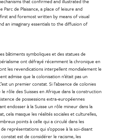
mechanisms that confirmed and illustrated the
he Parc de Plaisance, a place of leisure and
s first and foremost written by means of visual
d an imaginary essentials to the diffusion of
es bâtiments symboliques et des statues de
mpérialisme ont défrayé récemment la chronique en
ont les revendications interpellent mondialement le
ment admise que la colonisation n’était pas un
’est un premier constat. Si l’absence de colonies
ne le rôle des Suisses en Afrique dans la construction
nexistence de possessions extra-européennes
sant endosser à la Suisse un rôle mineur dans la
 cela masque les réalités sociales et culturelles,
mbreux points à celle qui a circulé dans les
e représentations qui s’oppose à la soi-disant
 constat est de considérer le racisme, les