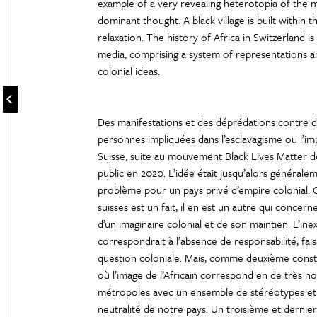
example of a very revealing heterotopia of the 
dominant thought. A black village is built within t
relaxation. The history of Africa in Switzerland i
media, comprising a system of representations an
colonial ideas.
Des manifestations et des déprédations contre d
personnes impliquées dans l’esclavagisme ou l’i
Suisse, suite au mouvement Black Lives Matter d
public en 2020. L’idée était jusqu’alors générale
problème pour un pays privé d’empire colonial. C
suisses est un fait, il en est un autre qui concer
d’un imaginaire colonial et de son maintien. L’i
correspondrait à l’absence de responsabilité, fai
question coloniale. Mais, comme deuxième constat,
où l’image de l’Africain correspond en de très no
métropoles avec un ensemble de stéréotypes et d
neutralité de notre pays. Un troisième et dernier