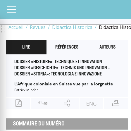
TOUS LES NUMÉROS
2023
9
TECHNIQUE ET INNOVATION / TECHNIK UND INNO
LORGNETTE
Accueil
Revues
Didactica Historica
Didactica Hist
LIRE
RÉFÉRENCES
AUTEURS
DOSSIER «HISTOIRE»: TECHNIQUE ET INNOVATION –
DOSSIER «GESCHICHTE»: TECHNIK UND INNOVATION –
DOSSIER «STORIA»: TECNOLOGIA E INNOVAZIONE
L’Afrique coloniale en Suisse vue par la lorgnette
Patrick Minder
ENG
SOMMAIRE DU NUMÉRO