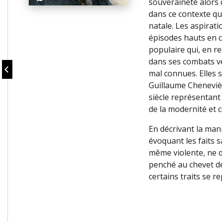
souveraineté alors q
dans ce contexte qu
natale. Les aspirati
épisodes hauts en c
populaire qui, en r
dans ses combats ve
mal connues. Elles 
Guillaume Chenevièr
siècle représentant
de la modernité et ce
En décrivant la man
évoquant les faits 
même violente, ne 
penché au chevet de
certains traits se r