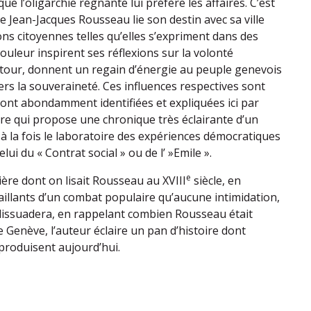
ue l’oligarchie régnante lui préfère les affaires. C’est
e Jean-Jacques Rousseau lie son destin avec sa ville
ons citoyennes telles qu’elles s’expriment dans des
ouleur inspirent ses réflexions sur la volonté
etour, donnent un regain d’énergie au peuple genevois
rs la souveraineté. Ces influences respectives sont
sont abondamment identifiées et expliquées ici par
e qui propose une chronique très éclairante d’un
 à la fois le laboratoire des expériences démocratiques
lui du « Contrat social » ou de l’ »Emile ».
e
ière dont on lisait Rousseau au XVIII
siècle, en
saillants d’un combat populaire qu’aucune intimidation,
dissuadera, en rappelant combien Rousseau était
 Genève, l’auteur éclaire un pan d’histoire dont
eproduisent aujourd’hui.