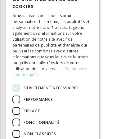
Langue
Français
FRENCH
cookies
Nombre de pages
416
GERMAN
Nous utilisons des cookies pour
Parution
15 févr. 2012
personnaliser le contenu, les publicités et
ITALIAN
Thème
Lumières
analyser notre trafic. Nous partageons
Format
14.8 x 22.5
également des informations sur votre
utilisation de notre site avec nos
Type de livre
Monographie
partenaires de publicité et d'analyse qui
peuvent les combiner avec d'autres
informations que vous leur avez fournies
ou qu'ils ont collectées lors de votre
utilisation de leurs services.
Politique de
confidentialité
STRICTEMENT NÉCESSAIRES
PERFORMANCE
CIBLAGE
FONCTIONNALITÉ
NON CLASSIFIÉS