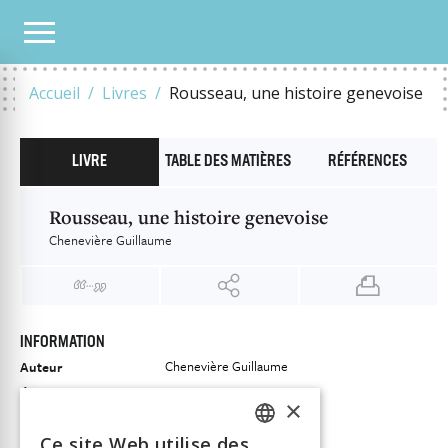
NOTRE CATALOGUE
ROUSSEAU, UNE HISTOIRE GENEVOISE
Accueil
Livres
Rousseau, une histoire genevoise
LIVRE
TABLE DES MATIÈRES
RÉFÉRENCES
Rousseau, une histoire genevoise
Chenevière Guillaume
INFORMATION
Chenevière Guillaume
Auteur
Éditeur
Labor et Fides
×
ISBN
9782830914498
Ce site Web utilise des