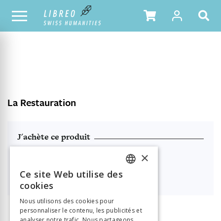
NOTRE CATALOGUE
TABLE DES MATIÈRES
La Restauration
J'achète ce produit
PDF à télécharger
×
Ce site Web utilise des

38.00
FRENCH
cookies
GERMAN
Nous utilisons des cookies pour
personnaliser le contenu, les publicités et
ITALIAN
analyser notre trafic. Nous partageons
INFORMATION