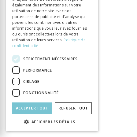
également des informations sur votre
Chenevière Guillaume
Auteur
utilisation de notre site avec nos
Éditeur
Labor et Fides
partenaires de publicité et d'analyse qui
peuvent les combiner avec d'autres
ISBN
9782830914498
informations que vous leur avez fournies
Langue
Français
ou qu'ils ont collectées lors de votre
Nombre de pages
416
utilisation de leurs services.
Politique de
confidentialité
Parution
15 févr. 2012
Thème
Lumières
STRICTEMENT NÉCESSAIRES
Format
14.8 x 22.5
PERFORMANCE
Type de livre
Monographie
CIBLAGE
FONCTIONNALITÉ
ACCEPTER TOUT
REFUSER TOUT
AFFICHER LES DÉTAILS