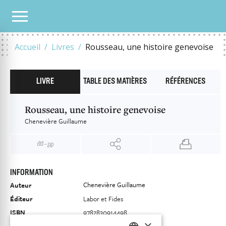
NOTRE CATALOGUE
ROUSSEAU, UNE HISTOIRE GENEVOISE
Accueil
Livres
Rousseau, une histoire genevoise
LIVRE
TABLE DES MATIÈRES
RÉFÉRENCES
Rousseau, une histoire genevoise
Chenevière Guillaume
INFORMATION
Chenevière Guillaume
Auteur
Éditeur
Labor et Fides
ISBN
9782830914498
×