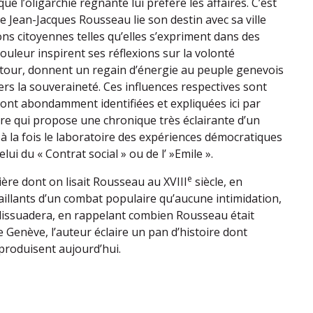
ue l’oligarchie régnante lui préfère les affaires. C’est
e Jean-Jacques Rousseau lie son destin avec sa ville
ons citoyennes telles qu’elles s’expriment dans des
ouleur inspirent ses réflexions sur la volonté
etour, donnent un regain d’énergie au peuple genevois
rs la souveraineté. Ces influences respectives sont
sont abondamment identifiées et expliquées ici par
e qui propose une chronique très éclairante d’un
 à la fois le laboratoire des expériences démocratiques
lui du « Contrat social » ou de l’ »Emile ».
e
ière dont on lisait Rousseau au XVIII
siècle, en
saillants d’un combat populaire qu’aucune intimidation,
dissuadera, en rappelant combien Rousseau était
 Genève, l’auteur éclaire un pan d’histoire dont
eproduisent aujourd’hui.