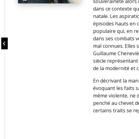
souveraineté alors q
dans ce contexte qu
natale. Les aspirati
épisodes hauts en c
populaire qui, en r
dans ses combats ve
mal connues. Elles 
Guillaume Chenevièr
siècle représentant
de la modernité et ce
En décrivant la man
évoquant les faits 
même violente, ne 
penché au chevet de
certains traits se r