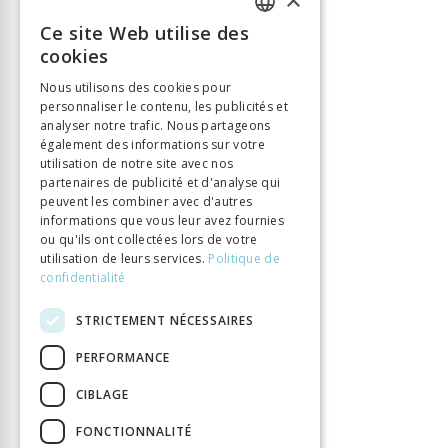
Langue
Français
Nombre de pages
416
Ce site Web utilise des
FRENCH
Parution
cookies
15 févr. 2012
GERMAN
Thème
Lumières
Nous utilisons des cookies pour
Format
personnaliser le contenu, les publicités et
14.8 x 22.5
ITALIAN
analyser notre trafic. Nous partageons
Type de livre
Monographie
également des informations sur votre
utilisation de notre site avec nos
partenaires de publicité et d'analyse qui
peuvent les combiner avec d'autres
informations que vous leur avez fournies
ou qu'ils ont collectées lors de votre
utilisation de leurs services.
Politique de
confidentialité
STRICTEMENT NÉCESSAIRES
PERFORMANCE
CIBLAGE
FONCTIONNALITÉ