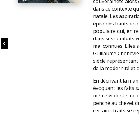
souveraineté alors q
dans ce contexte qu
natale. Les aspirati
épisodes hauts en c
populaire qui, en r
dans ses combats ve
mal connues. Elles 
Guillaume Chenevièr
siècle représentant
de la modernité et ce
En décrivant la man
évoquant les faits 
même violente, ne 
penché au chevet de
certains traits se r