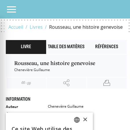
NOTRE CATALOGUE
ROUSSEAU, UNE HISTOIRE GENEVOISE
Accueil
Livres
Rousseau, une histoire genevoise
LIVRE
TABLE DES MATIÈRES
RÉFÉRENCES
Rousseau, une histoire genevoise
Chenevière Guillaume
INFORMATION
Chenevière Guillaume
Auteur
Éditeur
Labor et Fides
×
ISBN
9782830914498
Ce site Web utilise des