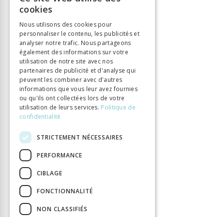
Langue
Français
FRENCH
cookies
Nombre de pages
416
GERMAN
Nous utilisons des cookies pour
Parution
15 févr. 2012
personnaliser le contenu, les publicités et
ITALIAN
Thème
Lumières
analyser notre trafic. Nous partageons
Format
14.8 x 22.5
également des informations sur votre
utilisation de notre site avec nos
Type de livre
Monographie
partenaires de publicité et d'analyse qui
peuvent les combiner avec d'autres
informations que vous leur avez fournies
ou qu'ils ont collectées lors de votre
utilisation de leurs services.
Politique de
confidentialité
STRICTEMENT NÉCESSAIRES
PERFORMANCE
CIBLAGE
FONCTIONNALITÉ
NON CLASSIFIÉS