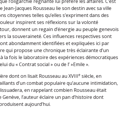
ue l’oligarchie régnante lui préfère les affaires. C’est
e Jean-Jacques Rousseau lie son destin avec sa ville
ons citoyennes telles qu’elles s’expriment dans des
ouleur inspirent ses réflexions sur la volonté
etour, donnent un regain d’énergie au peuple genevois
rs la souveraineté. Ces influences respectives sont
sont abondamment identifiées et expliquées ici par
e qui propose une chronique très éclairante d’un
 à la fois le laboratoire des expériences démocratiques
lui du « Contrat social » ou de l’ »Emile ».
e
ière dont on lisait Rousseau au XVIII
siècle, en
saillants d’un combat populaire qu’aucune intimidation,
dissuadera, en rappelant combien Rousseau était
 Genève, l’auteur éclaire un pan d’histoire dont
eproduisent aujourd’hui.