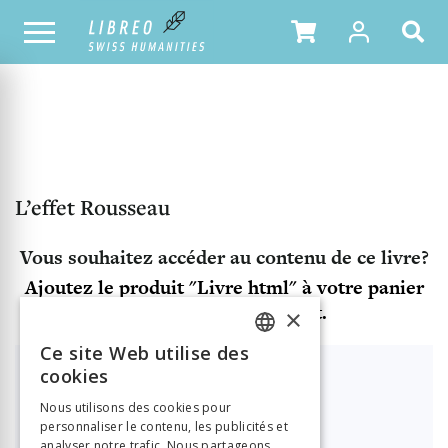
NOTRE CATALOGUE
TABLE DES MATIÈRES
L’effet Rousseau
Vous souhaitez accéder au contenu de ce livre?
Ajoutez le produit "Livre html" à votre panier
et finalisez votre achat.
×
Ce site Web utilise des
FRENCH
cookies
Déjà client ?
Vous avez déjà un compte?
GERMAN
Nous utilisons des cookies pour
Connexion
personnaliser le contenu, les publicités et
ITALIAN
analyser notre trafic. Nous partageons