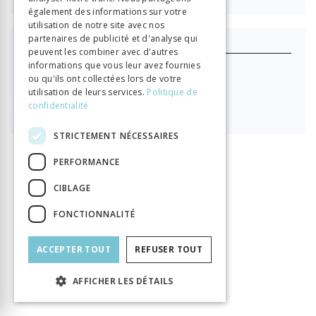
également des informations sur votre
utilisation de notre site avec nos
partenaires de publicité et d'analyse qui
J'achète ce produit
peuvent les combiner avec d'autres
informations que vous leur avez fournies
PDF à télécharger
ou qu'ils ont collectées lors de votre
utilisation de leurs services.
Politique de

confidentialité
38.00
STRICTEMENT NÉCESSAIRES
PERFORMANCE
INFORMATION
Chenevière Guillaume
Auteur
CIBLAGE
Éditeur
Labor et Fides
FONCTIONNALITÉ
ISBN
9782830914498
Langue
Français
ACCEPTER TOUT
REFUSER TOUT
Nombre de pages
416
Parution
AFFICHER LES DÉTAILS
15 févr. 2012
Thème
Lumières