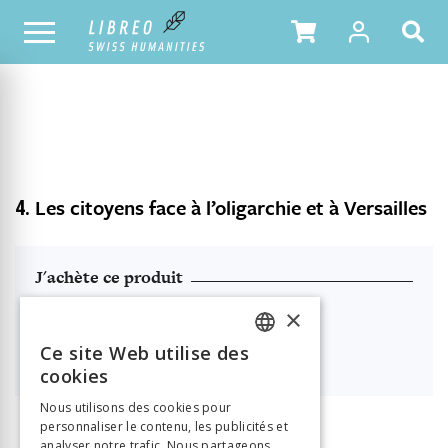
NOTRE CATALOGUE
TABLE DES MATIÈRES
4.
Les citoyens face à l’oligarchie et à Versailles
J'achète ce produit
PDF à télécharger
×
Ce site Web utilise des

38.00
FRENCH
cookies
GERMAN
Nous utilisons des cookies pour
personnaliser le contenu, les publicités et
ITALIAN
analyser notre trafic. Nous partageons
INFORMATION