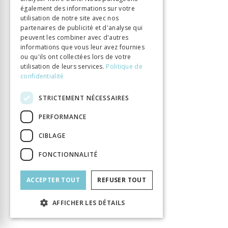
également des informations sur votre
Chenevière Guillaume
Auteur
utilisation de notre site avec nos
Éditeur
Labor et Fides
partenaires de publicité et d'analyse qui
peuvent les combiner avec d'autres
ISBN
9782830914498
informations que vous leur avez fournies
Langue
Français
ou qu'ils ont collectées lors de votre
Nombre de pages
416
utilisation de leurs services.
Politique de
confidentialité
Parution
15 févr. 2012
Thème
Lumières
STRICTEMENT NÉCESSAIRES
Format
14.8 x 22.5
PERFORMANCE
Type de livre
Monographie
CIBLAGE
FONCTIONNALITÉ
ACCEPTER TOUT
REFUSER TOUT
AFFICHER LES DÉTAILS