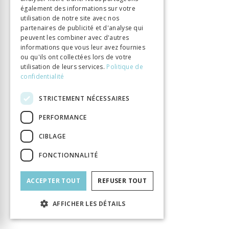
également des informations sur votre
Chenevière Guillaume
Auteur
utilisation de notre site avec nos
Éditeur
Labor et Fides
partenaires de publicité et d'analyse qui
peuvent les combiner avec d'autres
ISBN
9782830914498
informations que vous leur avez fournies
Langue
Français
ou qu'ils ont collectées lors de votre
Nombre de pages
416
utilisation de leurs services.
Politique de
confidentialité
Parution
15 févr. 2012
Thème
Lumières
STRICTEMENT NÉCESSAIRES
Format
14.8 x 22.5
PERFORMANCE
Type de livre
Monographie
CIBLAGE
FONCTIONNALITÉ
ACCEPTER TOUT
REFUSER TOUT
AFFICHER LES DÉTAILS