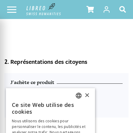
NOTRE CATALOGUE
TABLE DES MATIÈRES
2.
Représentations des citoyens
J'achète ce produit
PDF à télécharger
×
Ce site Web utilise des

38.00
FRENCH
cookies
GERMAN
Nous utilisons des cookies pour
personnaliser le contenu, les publicités et
ITALIAN
analyser notre trafic. Nous partageons
INFORMATION