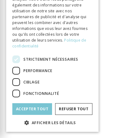
également des informations sur votre
Éditeur
Labor et Fides
utilisation de notre site avec nos
ISBN
9782830914498
partenaires de publicité et d'analyse qui
Langue
peuvent les combiner avec d'autres
Français
informations que vous leur avez fournies
Nombre de pages
416
ou qu'ils ont collectées lors de votre
Parution
15 févr. 2012
utilisation de leurs services.
Politique de
confidentialité
Thème
Lumières
Format
14.8 x 22.5
STRICTEMENT NÉCESSAIRES
Type de livre
Monographie
PERFORMANCE
CIBLAGE
FONCTIONNALITÉ
ACCEPTER TOUT
REFUSER TOUT
AFFICHER LES DÉTAILS