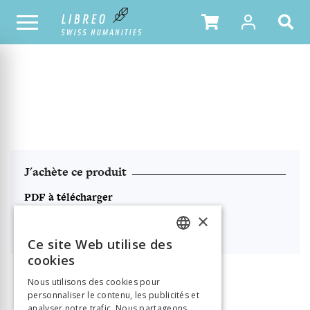
NOTRE CATALOGUE
TABLE DES MATIÈRES
J'achète ce produit
PDF à télécharger
×

38.00
Ce site Web utilise des
FRENCH
cookies
GERMAN
Nous utilisons des cookies pour
INFORMATION
personnaliser le contenu, les publicités et
ITALIAN
Chenevière Guillaume
Auteur
analyser notre trafic. Nous partageons