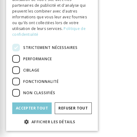
partenaires de publicité et d'analyse qui
Chenevière Guillaume
Auteur
peuvent les combiner avec d'autres
Éditeur
Labor et Fides
informations que vous leur avez fournies
ou qu'ils ont collectées lors de votre
ISBN
9782830914498
utilisation de leurs services.
Politique de
Langue
Français
confidentialité
Nombre de pages
416
STRICTEMENT NÉCESSAIRES
Parution
15 févr. 2012
Thème
Lumières
PERFORMANCE
Format
14.8 x 22.5
CIBLAGE
Type de livre
Monographie
FONCTIONNALITÉ
NON CLASSIFIÉS
ACCEPTER TOUT
REFUSER TOUT
AFFICHER LES DÉTAILS