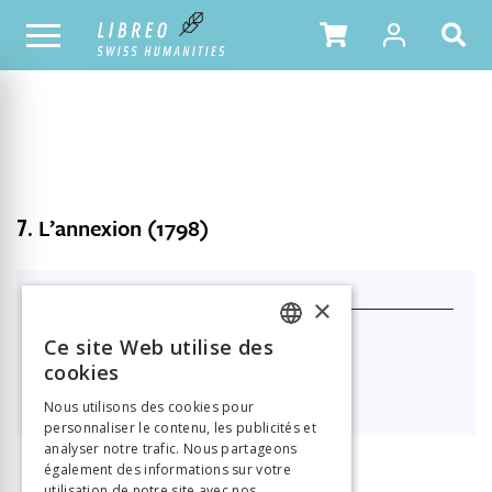
NOTRE CATALOGUE
TABLE DES MATIÈRES
7.
L’annexion (1798)
J'achète ce produit
×
PDF à télécharger
Ce site Web utilise des
FRENCH
cookies

38.00
GERMAN
Nous utilisons des cookies pour
personnaliser le contenu, les publicités et
ITALIAN
analyser notre trafic. Nous partageons
également des informations sur votre
utilisation de notre site avec nos
INFORMATION