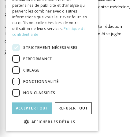
partenaires de publicité et d'analyse qui
Lausanne pour la cotutelle de ce travail partagé entre médecine,
peuvent les combiner avec d'autres
philosophie et histoire,
informations que vous leur avez fournies
ou qu'ils ont collectées lors de votre
que ces trois maîtres directeurs trouvent en cette rédaction
utilisation de leurs services.
Politique de
toute ma reconnaissance, puisse cette recherche être jugée
confidentialité
digne de leurs attentions à mon égard.
STRICTEMENT NÉCESSAIRES
À M.-A., à Judith & Thomas
PERFORMANCE
CIBLAGE
FONCTIONNALITÉ
INFORMATION
NON CLASSIFIÉS
Craus Yann
Auteur
Éditeur
BHMS
ACCEPTER TOUT
REFUSER TOUT
ISBN
9782940527625
Langue
Français
AFFICHER LES DÉTAILS
Nombre de pages
416
Parution
11 juin 2026