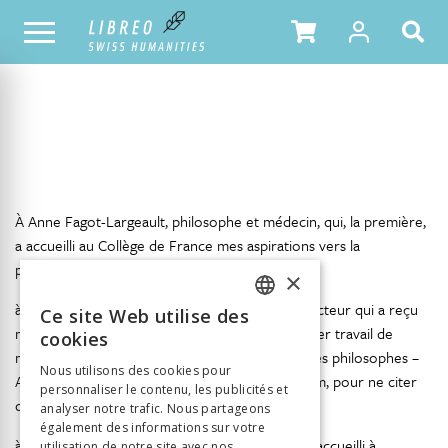
NOTRE CATALOGUE
TABLE DES MATIÈRES
À Anne Fagot-Largeault, philosophe et médecin, qui, la première,
a accueilli au Collège de France mes aspirations vers la
philosophie pour la médecine,
×
à Jean Gayon,
in memoriam
, l’interlocuteur directeur qui a reçu
Ce site Web utilise des
FRENCH
mon sujet de thèse avec intérêt après un premier travail de
cookies
master à l’institut qu’il dirigeait à la suite d’illustres philosophes –
GERMAN
Nous utilisons des cookies pour
Abel Rey, Gaston Bachelard, Georges Canguilhem, pour ne citer
personnaliser le contenu, les publicités et
ITALIAN
que les premiers,
analyser notre trafic. Nous partageons
également des informations sur votre
à Vincent Barras, l’historien et médecin qui m’a accueilli à
utilisation de notre site avec nos