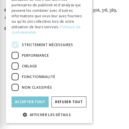
partenaires de publicité et d'analyse qui
Cohen, Donald (1940-2001)
, 178, 182, 295, 297, 306, 318, 389,
peuvent les combiner avec d'autres
402, 405-406, 421
informations que vous leur avez fournies
ou qu'ils ont collectées lors de votre
utilisation de leurs services.
Politique de
Compayré, Gabriel (1843-1913)
, 274
confidentialité
STRICTEMENT NÉCESSAIRES
PERFORMANCE
INFORMATION
CIBLAGE
Craus Yann
Auteur
Éditeur
BHMS
FONCTIONNALITÉ
ISBN
9782940527625
NON CLASSIFIÉS
Langue
Français
Nombre de pages
416
ACCEPTER TOUT
REFUSER TOUT
Parution
11 juin 2026
Format
139x225
AFFICHER LES DÉTAILS
Type de livre
Monographie