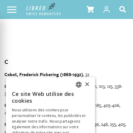
NOTRE CATALOGUE
TABLE DES MATIÈRES
C
Cabot, Frederick Pickering (1868-1932)
, 32
×
Canguilhem, Georges (1904-1995)
, 13, 15, 20-21, 103, 125, 338-
341, 352, 357, 379, 391, 394, 404-405
Ce site Web utilise des
FRENCH
cookies
Claude, Henri (1869-1945)
, 40, 57, 118, 153, 172, 185, 405-406,
GERMAN
Nous utilisons des cookies pour
410-411, 415
personnaliser le contenu, les publicités et
ITALIAN
analyser notre trafic. Nous partageons
Clérambault, Gaëtan Gatian de (1872-1934)
, 36, 248, 255, 405,
également des informations sur votre
412
utilisation de notre site avec nos