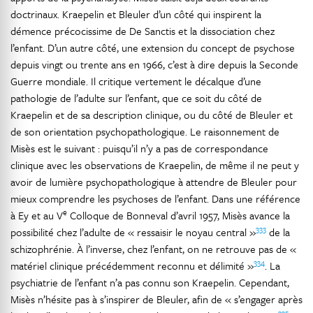
doctrinaux. Kraepelin et Bleuler d’un côté qui inspirent la
démence précocissime de De Sanctis et la dissociation chez
l’enfant. D’un autre côté, une extension du concept de psychose
depuis vingt ou trente ans en 1966, c’est à dire depuis la Seconde
Guerre mondiale. Il critique vertement le décalque d’une
pathologie de l’adulte sur l’enfant, que ce soit du côté de
Kraepelin et de sa description clinique, ou du côté de Bleuler et
de son orientation psychopathologique. Le raisonnement de
Misès est le suivant : puisqu’il n’y a pas de correspondance
clinique avec les observations de Kraepelin, de même il ne peut y
avoir de lumière psychopathologique à attendre de Bleuler pour
mieux comprendre les psychoses de l’enfant. Dans une référence
e
à Ey et au V
Colloque de Bonneval d’avril 1957, Misès avance la
333
possibilité chez l’adulte de « ressaisir le noyau central »
de la
schizophrénie. À l’inverse, chez l’enfant, on ne retrouve pas de «
334
matériel clinique précédemment reconnu et délimité »
. La
psychiatrie de l’enfant n’a pas connu son Kraepelin. Cependant,
Misès n’hésite pas à s’inspirer de Bleuler, afin de « s’engager après
335