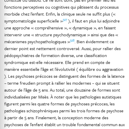
constitué ou dissolu. Ce ne sont donc pas en premier lieu les
fonctions perceptives ou cognitives qui pâtissent du processus
morbide chez l’enfant. Enfin, la clinique seule ne suffit plus («
327
symptomatologie superficielle »
), il faut en plus lui adjoindre
une approche « compréhensive », « dynamique », en faisant
intervenir une « structure psychodynamique » ainsi que des «
328
mécanismes psychopathologiques »
. Bien évidemment ce
dernier point est nettement controversé. Aussi, pour rallier des
pédopsychiatres de formation diverse, une classification
syndromique est-elle nécessaire. Elle prend en compte de
manière essentielle l’âge et l’évolutivité ( équilibre ou aggravation
). Les psychoses précoces se distinguent des formes de la latence
– terme freudien prompt à rallier les modernes – qui se situent
autour de l’âge de 5 ans. Au total, une douzaine de formes sont
individualisées par Misès. À noter que les pathologies autistiques
figurent parmi les quatre formes de psychoses précoces, les
pathologies schizophréniques parmi les trois formes de psychose
à partir de 5 ans. Finalement, la conception moderne des
psychoses de l’enfant établit un trouble fondamental commun aux