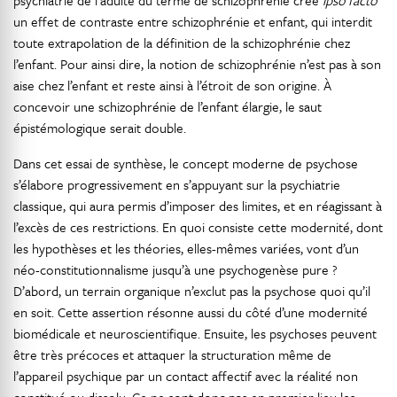
psychiatrie de l’adulte du terme de schizophrénie crée
ipso facto
un effet de contraste entre schizophrénie et enfant, qui interdit
toute extrapolation de la définition de la schizophrénie chez
l’enfant. Pour ainsi dire, la notion de schizophrénie n’est pas à son
aise chez l’enfant et reste ainsi à l’étroit de son origine. À
concevoir une schizophrénie de l’enfant élargie, le saut
épistémologique serait double.
Dans cet essai de synthèse, le concept moderne de psychose
s’élabore progressivement en s’appuyant sur la psychiatrie
classique, qui aura permis d’imposer des limites, et en réagissant à
l’excès de ces restrictions. En quoi consiste cette modernité, dont
les hypothèses et les théories, elles-mêmes variées, vont d’un
néo-constitutionnalisme jusqu’à une psychogenèse pure ?
D’abord, un terrain organique n’exclut pas la psychose quoi qu’il
en soit. Cette assertion résonne aussi du côté d’une modernité
biomédicale et neuroscientifique. Ensuite, les psychoses peuvent
être très précoces et attaquer la structuration même de
l’appareil psychique par un contact affectif avec la réalité non