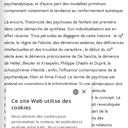
psychanalytique, et d’autre part des modalités primitives
comprenant notamment la tendance au renfermement autistique.
Là encore, l’historicité des psychoses de l’enfant est première
dans cette démarche de synthèse. Son individualisation est en
e
effet récente. Trois périodes se dégagent de cette histoire : le 19
siècle, le règne de l’idiotie, des démences asilaires, des déficiences
e
intellectuelles et des troubles du caractère ; le début du 20
siècle avec la démence précocissime de De Sanctis, la démence
de Heller, Bleuler et Kraepelin, Philippe Chaslin et Dupré, la
schizophrénie infantile ; enfin, l’influence contemporaine de la
psychanalyse, Klein et Anna Freud. Le terme de psychose est
analysé en opposition à la schizophrénie. Si une démarcation doit
×
être clairement établie, il s’agit ici d’adopter une attitude
compréhensive dans l’analyse clinique, et d’élargir le concept. La
Ce site Web utilise des
FRENCH
prise en compte du développement de l’enfant est revendiquée
cookies
dans ses variations et ses crises pour faire le départ de la
GERMAN
Nous utilisons des cookies pour
normalité. Au centre se trouve la question du sens des
personnaliser le contenu, les publicités et
ITALIAN
perturbations relationnelles liée à une analyse des relations
analyser notre trafic. Nous partageons