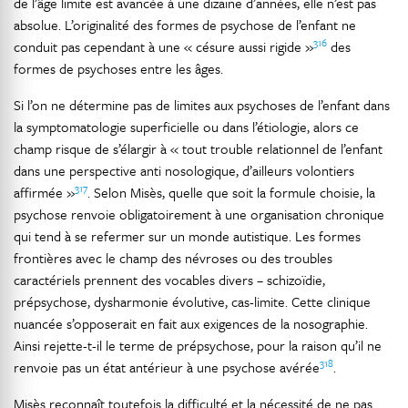
de l’âge limite est avancée à une dizaine d’années, elle n’est pas
absolue. L’originalité des formes de psychose de l’enfant ne
316
conduit pas cependant à une « césure aussi rigide »
des
formes de psychoses entre les âges.
Si l’on ne détermine pas de limites aux psychoses de l’enfant dans
la symptomatologie superficielle ou dans l’étiologie, alors ce
champ risque de s’élargir à « tout trouble relationnel de l’enfant
dans une perspective anti nosologique, d’ailleurs volontiers
317
affirmée »
. Selon Misès, quelle que soit la formule choisie, la
psychose renvoie obligatoirement à une organisation chronique
qui tend à se refermer sur un monde autistique. Les formes
frontières avec le champ des névroses ou des troubles
caractériels prennent des vocables divers – schizoïdie,
prépsychose, dysharmonie évolutive, cas-limite. Cette clinique
nuancée s’opposerait en fait aux exigences de la nosographie.
Ainsi rejette-t-il le terme de prépsychose, pour la raison qu’il ne
318
renvoie pas un état antérieur à une psychose avérée
.
Misès reconnaît toutefois la difficulté et la nécessité de ne pas