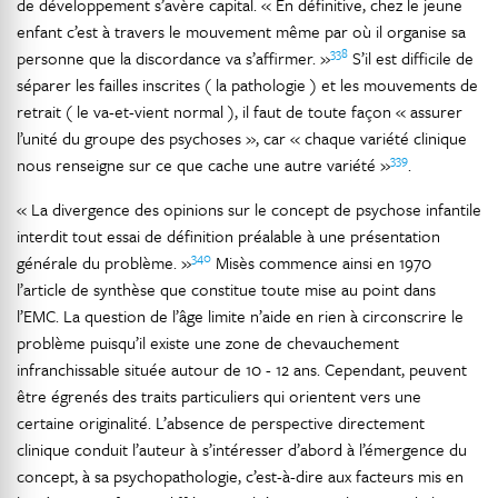
de développement s’avère capital. « En définitive, chez le jeune
enfant c’est à travers le mouvement même par où il organise sa
338
personne que la discordance va s’affirmer. »
S’il est difficile de
séparer les failles inscrites ( la pathologie ) et les mouvements de
retrait ( le va-et-vient normal ), il faut de toute façon « assurer
l’unité du groupe des psychoses », car « chaque variété clinique
339
nous renseigne sur ce que cache une autre variété »
.
« La divergence des opinions sur le concept de psychose infantile
interdit tout essai de définition préalable à une présentation
340
générale du problème. »
Misès commence ainsi en 1970
l’article de synthèse que constitue toute mise au point dans
l’EMC. La question de l’âge limite n’aide en rien à circonscrire le
problème puisqu’il existe une zone de chevauchement
infranchissable située autour de 10 - 12 ans. Cependant, peuvent
être égrenés des traits particuliers qui orientent vers une
certaine originalité. L’absence de perspective directement
clinique conduit l’auteur à s’intéresser d’abord à l’émergence du
concept, à sa psychopathologie, c’est-à-dire aux facteurs mis en