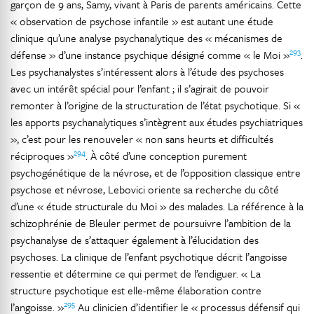
garçon de 9 ans, Samy, vivant à Paris de parents américains. Cette
« observation de psychose infantile » est autant une étude
clinique qu’une analyse psychanalytique des « mécanismes de
293
défense » d’une instance psychique désigné comme « le Moi »
.
Les psychanalystes s’intéressent alors à l’étude des psychoses
avec un intérêt spécial pour l’enfant ; il s’agirait de pouvoir
remonter à l’origine de la structuration de l’état psychotique. Si «
les apports psychanalytiques s’intègrent aux études psychiatriques
», c’est pour les renouveler « non sans heurts et difficultés
294
réciproques »
. À côté d’une conception purement
psychogénétique de la névrose, et de l’opposition classique entre
psychose et névrose, Lebovici oriente sa recherche du côté
d’une « étude structurale du Moi » des malades. La référence à la
schizophrénie de Bleuler permet de poursuivre l’ambition de la
psychanalyse de s’attaquer également à l’élucidation des
psychoses. La clinique de l’enfant psychotique décrit l’angoisse
ressentie et détermine ce qui permet de l’endiguer. « La
structure psychotique est elle-même élaboration contre
295
l’angoisse. »
Au clinicien d’identifier le « processus défensif qui