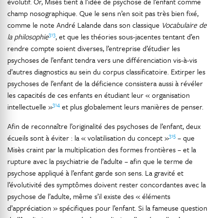
évolutif. Or, Misès tient à l’idée de psychose de l’enfant comme
champ nosographique. Que le sens n’en soit pas très bien fixé,
comme le note André Lalande dans son classique
Vocabulaire de
313
la philosophie
, et que les théories sous-jacentes tentant d’en
rendre compte soient diverses, l’entreprise d’étudier les
psychoses de l’enfant tendra vers une différenciation vis-à-vis
d’autres diagnostics au sein du corpus classificatoire. Extirper les
psychoses de l’enfant de la déficience consistera aussi à révéler
les capacités de ces enfants en étudiant leur « organisation
314
intellectuelle »
et plus globalement leurs manières de penser.
Afin de reconnaître l’originalité des psychoses de l’enfant, deux
315
écueils sont à éviter : la « volatilisation du concept »
– que
Misès craint par la multiplication des formes frontières – et la
rupture avec la psychiatrie de l’adulte – afin que le terme de
psychose appliqué à l’enfant garde son sens. La gravité et
l’évolutivité des symptômes doivent rester concordantes avec la
psychose de l’adulte, même s’il existe des « éléments
d’appréciation » spécifiques pour l’enfant. Si la fameuse question