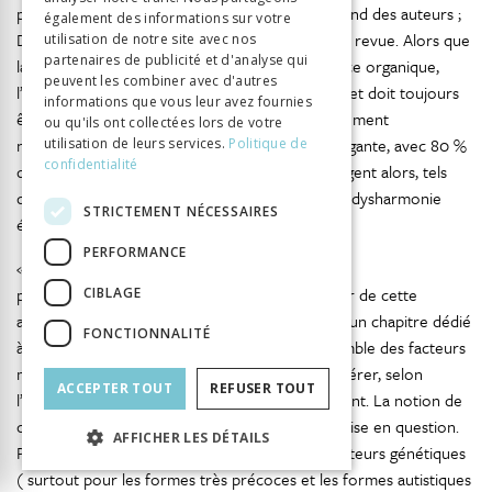
parents-enfant. Chaque modèle théorique dépend des auteurs ;
également des informations sur votre
Despert, Bender, Kanner, Mahler sont passés en revue. Alors que
utilisation de notre site avec nos
partenaires de publicité et d'analyse qui
la psychose s’oppose classiquement à la démence organique,
peuvent les combiner avec d'autres
l’atteinte encéphalopathique n’est jamais exclue et doit toujours
informations que vous leur avez fournies
être prise en compte. À trop élargir le regroupement
ou qu'ils ont collectées lors de votre
nosographique on risque une extension extravagante, avec 80 %
utilisation de leurs services.
Politique de
confidentialité
des malades (! ). Des concepts marginaux émergent alors, tels
que ceux d’enfant atypique, de prépsychose, de dysharmonie
STRICTEMENT NÉCESSAIRES
évolutive ou de cas-limite.
PERFORMANCE
« La clinique n’est que le reflet des conceptions
343
psychopathologiques sous-jacentes. »
À partir de cette
CIBLAGE
assertion, Misès déroule sans préalable clinique un chapitre dédié
FONCTIONNALITÉ
à la psychopathologie, entendue comme l’ensemble des facteurs
mis en évidence qu’il ne faut eux-mêmes considérer, selon
ACCEPTER TOUT
REFUSER TOUT
l’auteur, qu’à la lumière des théories qui les relient. La notion de
causalité en psychopathologie est d’emblée remise en question.
AFFICHER LES DÉTAILS
Parmi les facteurs organiques sont notés les facteurs génétiques
( surtout pour les formes très précoces et les formes autistiques