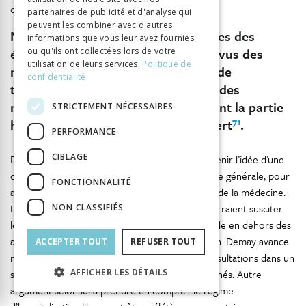
ouverts, mais dont ils auraient la charge.
partenaires de publicité et d'analyse qui
peuvent les combiner avec d'autres
Notre ambition est de faire des Asiles des
informations que vous leur avez fournies
établissements psychiatriques pourvus des
ou qu'ils ont collectées lors de votre
utilisation de leurs services.
Politique de
moyens modernes de diagnostic et de
confidentialité
traitement, destinés à tous les malades
mentaux, aigus et chroniques, et dont la partie
STRICTEMENT NÉCESSAIRES
71
hôpital comprendra un service ouvert
.
PERFORMANCE
CIBLAGE
Dans le même temps, l’aliénisme souhaite maintenir l’idée d’une
distinction radicale entre psychiatrie et médecine générale, pour
FONCTIONNALITÉ
appuyer les spécificités de la psychiatrie au sein de la médecine.
L’aliéniste craint encore les déceptions que pourraient susciter
NON CLASSIFIÉS
les nouvelles prétentions à soigner tout le monde en dehors des
asiles, et notamment les délires de revendication. Demay avance
ACCEPTER TOUT
REFUSER TOUT
même un chiffre sur les suites données aux consultations dans un
service ouvert : les deux tiers doivent être internés. Autre
AFFICHER LES DÉTAILS
argument selon lui à prendre en compte : le régime