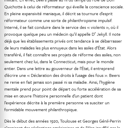
Quichotte à celui de réformateur qui éveille la conscience sociale.
En pleine expansivité maniaque, il décrit sa tournure d’esprit
réformateur comme une sorte de philanthropisme impulsif.
Interné, il se fait conduire dans le service des « violents », où il
r
provoque quelque peu un médecin qu’il appelle D
Jekyll. Il note
déjà que les établissements privés ont tendance à se débarrasser
de leurs malades les plus ennuyeux dans les asiles d’État. Alors
transféré, il fait connaître ses projets de réforme des asiles, non
seulement chez lui, dans le Connecticut, mais pour le monde
entier. Dans une lettre au gouverneur de l’État, il entreprend
d’écrire une « Déclaration des droits à l’usage des fous ». Beers
ne renie en fait jamais son passé ni sa maladie. Ainsi, l’hygiène
mentale prend pour point de départ ou forte accélération de sa
mise en œuvre l’histoire personnelle d’un patient dont
l’expérience décrite à la première personne va susciter un
formidable mouvement philanthropique.
Dès le début des années 1920, Toulouse et Georges Génil-Perrin
s’inspirent des réalisations américaines et de l’élan insufflé par le