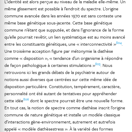
L’identité est alors perçue au niveau de la maladie elle-même. Un
même glissement est possible à l’endroit du spectre. L’origine
commune avancée dans les années 1970 est sans conteste une
même base génétique sous-jacente. Cette base génétique
commune n’étant que supputée, et dans l’ignorance de la forme
qu’elle pourrait revêtir, un lien systématique est au moins avancé
804
entre les constituants génétiques, une « interconnectivité »
.
Une troisième acception figure par métonymie la diathèse
comme « disposition », « tendance d’un organisme à répondre
805
de façon pathologique à certaines stimulations »
. Nous
retrouvons ici les grands débats de la psychiatrie autour de
notions aussi diverses que centrées sur cette même idée de
disposition particulière. Constitution, tempérament, caractère,
personnalité ont été autant de tentatives pour appréhender
806
cette idée
dont le spectre pourrait être une nouvelle forme.
En tout cas, la notion de spectre comme diathèse inscrit l’origine
commune de nature génétique et installe un modèle classique
d’interactions gène-environnement, autrement et autrefois
appelé « modèle diathèsestress ». À la variété des formes