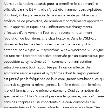
Alors que la notion apparaît pour la première fois de manière
officielle dans le DSM-5, elle n’y est étonnamment pas explicitée.
Pourtant, à chaque version de ce manuel édité par l’Association
américaine de psychiatrie, de nombreux compléments apportent,
tel un appareil critique, des justifications aux changements
effectués d’une version à l’autre, en retraçant notamment
l’évolution de leur démarche classificatoire. Dans le DSM-5, un
glossaire des termes techniques précise même ce qu’il faut
entendre par « signe », « symptôme » et « syndrome ». Le signe
est une manifestation objective observée par un examinateur, par
opposition au symptôme défini comme une manifestation
subjective avant tout rapportée par l’individu affecté. Un
syndrome associe signes et symptômes dont le regroupement
est justifié par la fréquence de leur conjugaison simultanée, ce qui
pourrait suggérer la même genèse, la même évolution, le même
« profil familial » ou le même traitement. Quid de la notion de
spectre alors ? Elle n’apparaît pas dans le glossaire, bien qu’utilisée
dans des chapitres aussi importants que ceux consacrés à la
schizophrénie et à l’autisme infantile. Il faut alors mobiliser
The