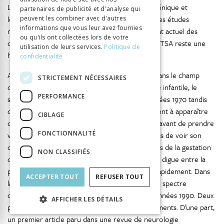
La base génétique est donc éminemment polygénique et
partenaires de publicité et d'analyse qui
lorsqu’une mutation génétique est découverte les études
peuvent les combiner avec d'autres
informations que vous leur avez fournies
montrent une pénétrance variable. Ainsi, en l’état actuel des
ou qu'ils ont collectées lors de votre
connaissances, la base génétique commune des TSA reste une
utilisation de leurs services.
Politique de
813
hypothèse non validée
.
confidentialité
Alors que le spectre apparaît en même temps dans le champ
STRICTEMENT NÉCESSAIRES
classificatoire de la schizophrénie et de l’autisme infantile, le
PERFORMANCE
spectre de la schizophrénie survient dès les années 1970 tandis
que le spectre de l’autisme commence timidement à apparaître
CIBLAGE
dans les articles médicaux dans les années 1990 avant de prendre
FONCTIONNALITÉ
véritablement sa place dans les années 2000 puis de voir son
occurrence exploser dans les années 2010, celles de la gestation
NON CLASSIFIÉS
du DSM-5. À la différence de la schizophrénie, la digue entre la
pathologie et son spectre a donc été rompue rapidement. Dans
ACCEPTER TOUT
REFUSER TOUT
la littérature médicale, la première apparition du spectre
concernant l’autisme remonte aux débuts des années 1990. Deux
AFFICHER LES DÉTAILS
premiers articles marquent d’emblée ses fondements. D’une part,
un premier article paru dans une revue de neurologie