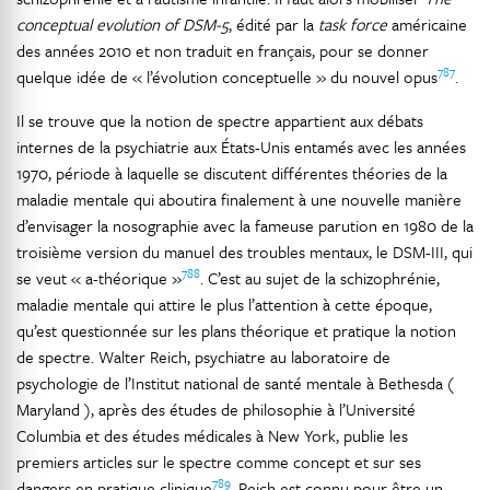
conceptual evolution of DSM-5
, édité par la
task force
américaine
des années 2010 et non traduit en français, pour se donner
787
quelque idée de « l’évolution conceptuelle » du nouvel opus
.
Il se trouve que la notion de spectre appartient aux débats
internes de la psychiatrie aux États-Unis entamés avec les années
1970, période à laquelle se discutent différentes théories de la
maladie mentale qui aboutira finalement à une nouvelle manière
d’envisager la nosographie avec la fameuse parution en 1980 de la
troisième version du manuel des troubles mentaux, le DSM-III, qui
788
se veut « a-théorique »
. C’est au sujet de la schizophrénie,
maladie mentale qui attire le plus l’attention à cette époque,
qu’est questionnée sur les plans théorique et pratique la notion
de spectre. Walter Reich, psychiatre au laboratoire de
psychologie de l’Institut national de santé mentale à Bethesda (
Maryland ), après des études de philosophie à l’Université
Columbia et des études médicales à New York, publie les
premiers articles sur le spectre comme concept et sur ses
789
dangers en pratique clinique
. Reich est connu pour être un