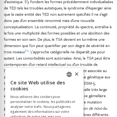
d’autistique. S’y fondent les formes précédemment individualisées
de TED tels les troubles autistiques, le syndrome d’Asperger ainsi
que la vaste entité des TED non autrement spécifiés Il ne s’agit
donc pas d’un ensemble renommé mais d’une nouvelle
conceptualisation. La continuité, propriété du spectre, entraîne à
la fois une multiplicité des formes possibles et une abolition des
formes en son sein. De plus, le TSA devient en lui-même une
dimension que l’on peut quantifier par son degré de sévérité en
812
trois niveaux
. L’approche catégorielle ne disparaît pas pour
autant. Les comorbidités sont autorisées. Ainsi, le TSA peut être
contemporain d’un retard intellectuel ou d’un trouble de
l’attention. La notion de diathèse intrinsèquement associée au
×
spectre pose comme acquise une base commune génétique aux
Ce site Web utilise des
troubles. Or, de l’aveu même des rédacteurs du DSM-5,
FRENCH
cookies
l’héritabilité du TSA est évaluée d’après un intervalle très large
GERMAN
entre 37 et 90 % selon les études de concordance gémellaire.
Nous utilisons des cookies pour
Seuls 15 % des cas de TSA sont associés avec une mutation
personnaliser le contenu, les publicités et
ITALIAN
analyser notre trafic. Nous partageons
génétique connue ( mutation
de novo
ou variation
de novo
du
également des informations sur votre
nombre de copies ) concernant de nombreux gènes différents.
utilisation de notre site avec nos