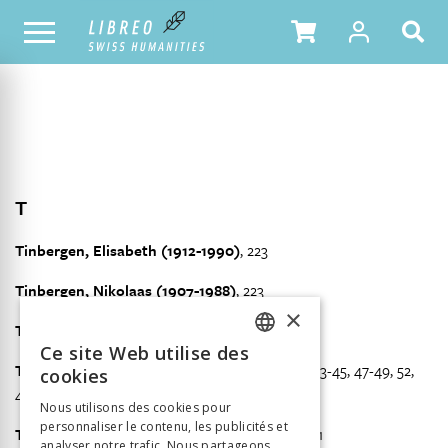
NOTRE CATALOGUE
TABLE DES MATIÈRES
T
Tinbergen, Elisabeth (1912-1990)
, 223
Tinbergen, Nikolaas (1907-1988)
, 223
×
Tosquelles, François (1912-1994)
, 380
Ce site Web utilise des
FRENCH
Toulouse, Édouard (1865-1947)
, 9, 36, 38-41, 43-45, 47-49, 52,
cookies
407-408, 420
GERMAN
Nous utilisons des cookies pour
personnaliser le contenu, les publicités et
ITALIAN
Tramer, Moritz (1882-1963)
, 70, 72, 126, 195, 421
analyser notre trafic. Nous partageons