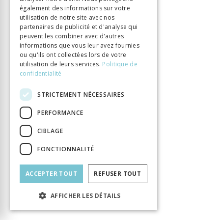
également des informations sur votre
utilisation de notre site avec nos
partenaires de publicité et d'analyse qui
peuvent les combiner avec d'autres
informations que vous leur avez fournies
INFORMATION
ou qu'ils ont collectées lors de votre
Craus Yann
Auteur
utilisation de leurs services.
Politique de
Éditeur
BHMS
confidentialité
ISBN
9782940527625
STRICTEMENT NÉCESSAIRES
Langue
Français
Nombre de pages
416
PERFORMANCE
Parution
11 juin 2026
CIBLAGE
Format
139x225
FONCTIONNALITÉ
Type de livre
Monographie
ACCEPTER TOUT
REFUSER TOUT
AFFICHER LES DÉTAILS