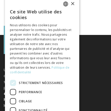
×
Ce site Web utilise des
FRENCH
cookies
GERMAN
Nous utilisons des cookies pour
personnaliser le contenu, les publicités et
ITALIAN
analyser notre trafic. Nous partageons
également des informations sur votre
utilisation de notre site avec nos
partenaires de publicité et d'analyse qui
peuvent les combiner avec d'autres
informations que vous leur avez fournies
ou qu'ils ont collectées lors de votre
utilisation de leurs services.
Politique de
Une plateforme unique regroupant des livres et
confidentialité
des revues publiés par les éditeurs suisses de
sciences humaines et sociales. Libreo.ch est la
STRICTEMENT NÉCESSAIRES
propriété de l'
Association suisse des
PERFORMANCE
éditeurs de sciences sociales et
humaines
. Elle est sans but
CIBLAGE
lucratif.
www.editeurssuisses.ch
FONCTIONNALITÉ