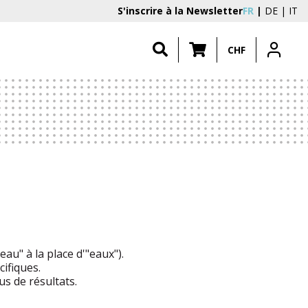
S'inscrire à la Newsletter
FR
DE
IT
CHF
au" à la place d'"eaux").
ifiques.
s de résultats.