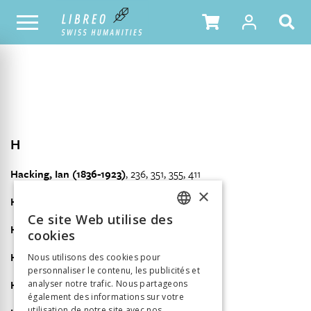
NOTRE CATALOGUE
TABLE DES MATIÈRES
H
Hacking, Ian (1836-1923)
, 236, 351, 355, 411
×
Halberstadt, Grégoire (1873-1937)
, 78-79, 411
Ce site Web utilise des
FRENCH
Hall, Stanley (1846-1924)
252, 274, 286
cookies
GERMAN
Hartman, Heinz (1894-1970)
, 221
Nous utilisons des cookies pour
personnaliser le contenu, les publicités et
ITALIAN
Hartwell, Samuel W. (1882-1951)
, 37, 411
analyser notre trafic. Nous partageons
également des informations sur votre
utilisation de notre site avec nos