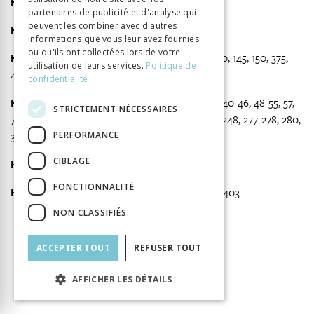
Healy, William (1869-1963)
, 32-33, 417, 421
partenaires de publicité et d'analyse qui
peuvent les combiner avec d'autres
Hecker, Ewald (1843-1909)
, 277
informations que vous leur avez fournies
ou qu'ils ont collectées lors de votre
Heller, Theodor (1869-1938)
, 29, 78-80, 118, 140, 145, 150, 375,
utilisation de leurs services.
Politique de
412
confidentialité
Heuyer, Georges (1884-1977)
, 8, 24, 32, 34-37, 40-46, 48-55, 57,
STRICTEMENT NÉCESSAIRES
70-73, 80, 95, 105, 108, 118, 126, 132, 173, 213, 247-248, 277-278, 280,
374, 401-402, 405, 411-413, 420
PERFORMANCE
CIBLAGE
Hoche, Alfred (1865-1943)
, 67
FONCTIONNALITÉ
Houdé, Olivier
, 285, 287-288, 325, 328-329, 331, 403
NON CLASSIFIÉS
ACCEPTER TOUT
REFUSER TOUT
INFORMATION
AFFICHER LES DÉTAILS
Craus Yann
Auteur
Éditeur
BHMS