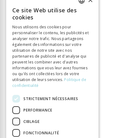
Langue
Français
Ce site Web utilise des
FRENCH
Nombre de pages
448
cookies
Parution
12 déc. 2024
GERMAN
Nous utilisons des cookies pour
Thème
Lumières
personnaliser le contenu, les publicités et
ITALIAN
analyser notre trafic. Nous partageons
Format
140x225
également des informations sur votre
Type de livre
Ouvrage collectif
utilisation de notre site avec nos
partenaires de publicité et d'analyse qui
peuvent les combiner avec d'autres
informations que vous leur avez fournies
ou qu'ils ont collectées lors de votre
utilisation de leurs services.
Politique de
confidentialité
STRICTEMENT NÉCESSAIRES
PERFORMANCE
CIBLAGE
FONCTIONNALITÉ