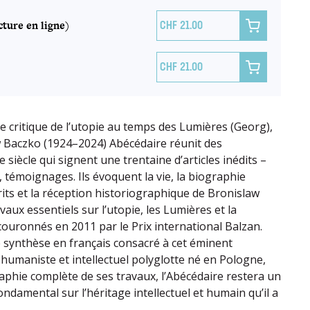
ture en ligne)

21.00

21.00
re critique de l’utopie au temps des Lumières (Georg),
w Baczko (1924–2024) Abécédaire réunit des
e siècle qui signent une trentaine d’articles inédits –
, témoignages. Ils évoquent la vie, la biographie
écrits et la réception historiographique de Bronislaw
vaux essentiels sur l’utopie, les Lumières et la
couronnés en 2011 par le Prix international Balzan.
synthèse en français consacré à cet éminent
 humaniste et intellectuel polyglotte né en Pologne,
aphie complète de ses travaux, l’Abécédaire restera un
ondamental sur l’héritage intellectuel et humain qu’il a