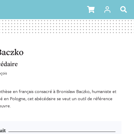
Baczko
édaire
nçois
thèse en français consacré à Bronislaw Baczko, humaniste et
 né en Pologne, cet abécédaire se veut un outil de référence
euvre.
uit