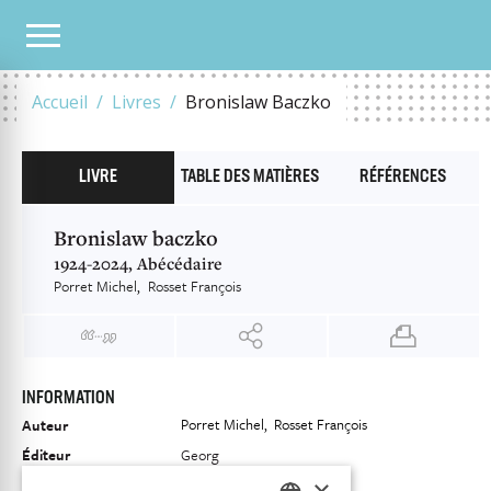
NOTRE CATALOGUE
BRONISLAW BACZKO
Accueil
Livres
Bronislaw Baczko
LIVRE
TABLE DES MATIÈRES
RÉFÉRENCES
Bronislaw baczko
1924-2024, Abécédaire
Porret Michel
Rosset François
INFORMATION
Porret Michel
Rosset François
Auteur
Éditeur
Georg
×
ISBN
9782825713648