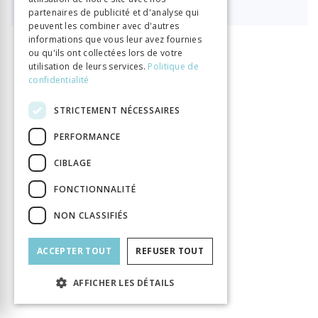
partenaires de publicité et d'analyse qui
peuvent les combiner avec d'autres
informations que vous leur avez fournies
ou qu'ils ont collectées lors de votre
INFORMATION
utilisation de leurs services.
Politique de
Porret Michel
Rosset François
Auteur
confidentialité
Éditeur
Georg
STRICTEMENT NÉCESSAIRES
ISBN
9782825713648
Langue
Français
PERFORMANCE
Nombre de pages
448
CIBLAGE
Parution
12 déc. 2024
FONCTIONNALITÉ
Thème
Lumières
Format
140x225
NON CLASSIFIÉS
Type de livre
Ouvrage collectif
ACCEPTER TOUT
REFUSER TOUT
AFFICHER LES DÉTAILS