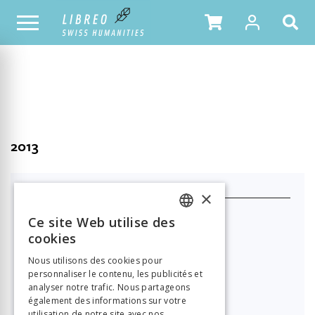
NOTRE CATALOGUE
TABLE DES MATIÈRES
2013
J'achète ce produit
×
Format HTML (lecture en ligne)
Ce site Web utilise des
FRENCH
cookies

21.00
GERMAN
Nous utilisons des cookies pour
personnaliser le contenu, les publicités et
ITALIAN
PDF à télécharger
analyser notre trafic. Nous partageons
également des informations sur votre

21.00
utilisation de notre site avec nos