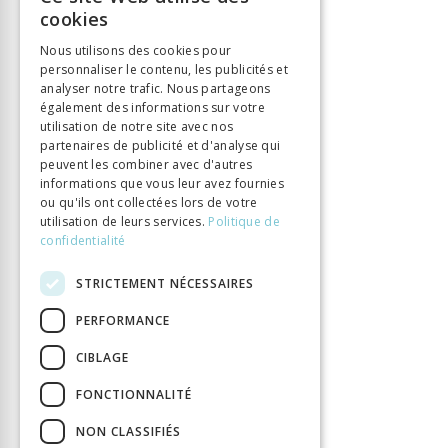
FRENCH
cookies
Langue
Français
GERMAN
Nombre de pages
448
Nous utilisons des cookies pour
personnaliser le contenu, les publicités et
ITALIAN
Parution
12 déc. 2024
analyser notre trafic. Nous partageons
Thème
Lumières
également des informations sur votre
utilisation de notre site avec nos
Format
140x225
partenaires de publicité et d'analyse qui
Type de livre
Ouvrage collectif
peuvent les combiner avec d'autres
informations que vous leur avez fournies
ou qu'ils ont collectées lors de votre
utilisation de leurs services.
Politique de
confidentialité
STRICTEMENT NÉCESSAIRES
PERFORMANCE
CIBLAGE
FONCTIONNALITÉ
NON CLASSIFIÉS