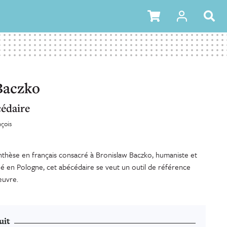
Baczko
édaire
nçois
thèse en français consacré à Bronislaw Baczko, humaniste et
 né en Pologne, cet abécédaire se veut un outil de référence
euvre.
uit