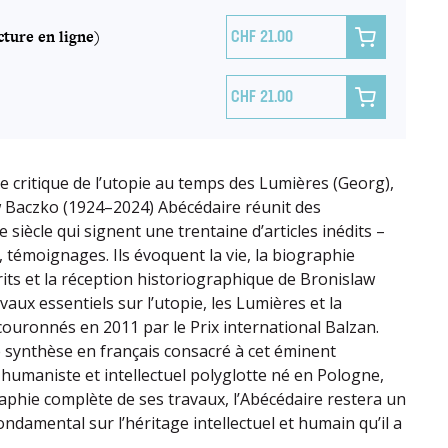
ture en ligne)

21.00

21.00
re critique de l’utopie au temps des Lumières (Georg),
w Baczko (1924–2024) Abécédaire réunit des
e siècle qui signent une trentaine d’articles inédits –
, témoignages. Ils évoquent la vie, la biographie
écrits et la réception historiographique de Bronislaw
vaux essentiels sur l’utopie, les Lumières et la
couronnés en 2011 par le Prix international Balzan.
synthèse en français consacré à cet éminent
 humaniste et intellectuel polyglotte né en Pologne,
aphie complète de ses travaux, l’Abécédaire restera un
ondamental sur l’héritage intellectuel et humain qu’il a