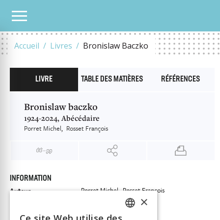
NOTRE CATALOGUE
BRONISLAW BACZKO
Accueil
Livres
Bronislaw Baczko
LIVRE
TABLE DES MATIÈRES
RÉFÉRENCES
Bronislaw baczko
1924-2024, Abécédaire
Porret Michel
Rosset François
INFORMATION
Porret Michel
Rosset François
Auteur
×
Éditeur
Georg
ISBN
Ce site Web utilise des
9782825713648