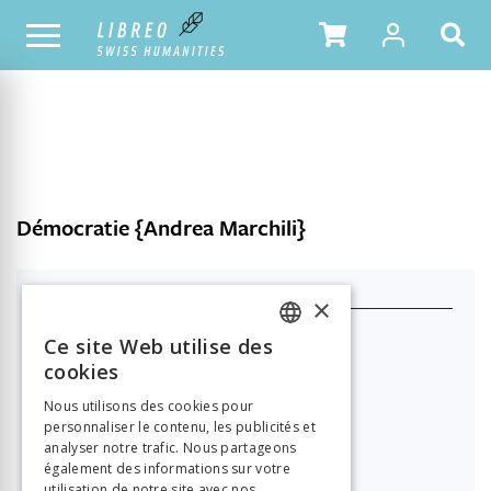
NOTRE CATALOGUE
TABLE DES MATIÈRES
Démocratie {Andrea Marchili}
J'achète ce produit
×
Format HTML (lecture en ligne)
Ce site Web utilise des
FRENCH
cookies

21.00
GERMAN
Nous utilisons des cookies pour
personnaliser le contenu, les publicités et
ITALIAN
PDF à télécharger
analyser notre trafic. Nous partageons
également des informations sur votre

21.00
utilisation de notre site avec nos