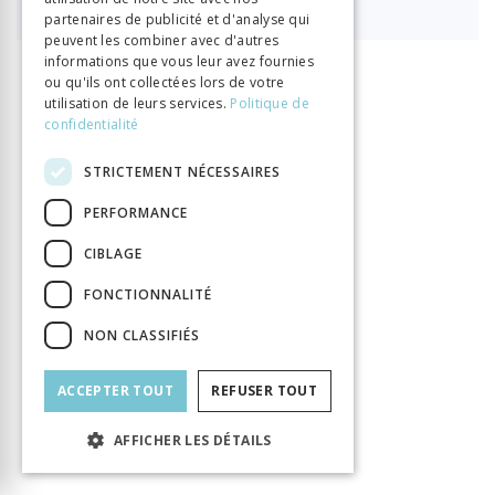
partenaires de publicité et d'analyse qui
peuvent les combiner avec d'autres
informations que vous leur avez fournies
ou qu'ils ont collectées lors de votre
INFORMATION
utilisation de leurs services.
Politique de
Porret Michel
Rosset François
Auteur
confidentialité
Éditeur
Georg
STRICTEMENT NÉCESSAIRES
ISBN
9782825713648
Langue
Français
PERFORMANCE
Nombre de pages
448
CIBLAGE
Parution
12 déc. 2024
FONCTIONNALITÉ
Thème
Lumières
Format
140x225
NON CLASSIFIÉS
Type de livre
Ouvrage collectif
ACCEPTER TOUT
REFUSER TOUT
AFFICHER LES DÉTAILS