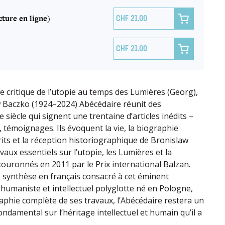
ture en ligne)

21.00

21.00
re critique de l’utopie au temps des Lumières (Georg),
w Baczko (1924–2024) Abécédaire réunit des
e siècle qui signent une trentaine d’articles inédits –
, témoignages. Ils évoquent la vie, la biographie
écrits et la réception historiographique de Bronislaw
vaux essentiels sur l’utopie, les Lumières et la
couronnés en 2011 par le Prix international Balzan.
synthèse en français consacré à cet éminent
 humaniste et intellectuel polyglotte né en Pologne,
aphie complète de ses travaux, l’Abécédaire restera un
ondamental sur l’héritage intellectuel et humain qu’il a