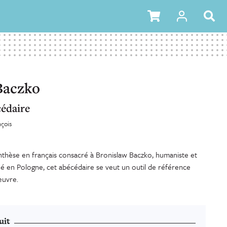
Baczko
édaire
nçois
thèse en français consacré à Bronislaw Baczko, humaniste et
 né en Pologne, cet abécédaire se veut un outil de référence
euvre.
uit