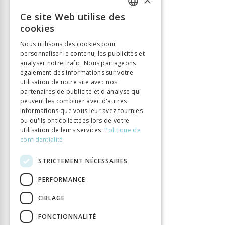
Langue
Français
Ce site Web utilise des
FRENCH
Nombre de pages
448
cookies
Parution
12 déc. 2024
GERMAN
Nous utilisons des cookies pour
Thème
Lumières
personnaliser le contenu, les publicités et
ITALIAN
analyser notre trafic. Nous partageons
Format
140x225
également des informations sur votre
Type de livre
Ouvrage collectif
utilisation de notre site avec nos
partenaires de publicité et d'analyse qui
peuvent les combiner avec d'autres
informations que vous leur avez fournies
ou qu'ils ont collectées lors de votre
utilisation de leurs services.
Politique de
confidentialité
STRICTEMENT NÉCESSAIRES
PERFORMANCE
CIBLAGE
FONCTIONNALITÉ