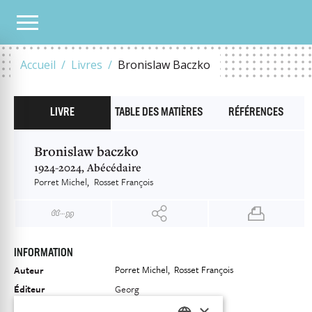
NOTRE CATALOGUE
BRONISLAW BACZKO
Accueil
Livres
Bronislaw Baczko
LIVRE
TABLE DES MATIÈRES
RÉFÉRENCES
Bronislaw baczko
1924-2024, Abécédaire
Porret Michel
Rosset François
INFORMATION
Porret Michel
Rosset François
Auteur
Éditeur
Georg
×
ISBN
9782825713648