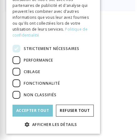
partenaires de publicité et d'analyse qui
peuvent les combiner avec d'autres
informations que vous leur avez fournies
ou qu'ils ont collectées lors de votre
INFORMATION
utilisation de leurs services.
Politique de
Porret Michel
Rosset François
Auteur
confidentialité
Éditeur
Georg
STRICTEMENT NÉCESSAIRES
ISBN
9782825713648
Langue
Français
PERFORMANCE
Nombre de pages
448
CIBLAGE
Parution
12 déc. 2024
FONCTIONNALITÉ
Thème
Lumières
Format
140x225
NON CLASSIFIÉS
Type de livre
Ouvrage collectif
ACCEPTER TOUT
REFUSER TOUT
AFFICHER LES DÉTAILS