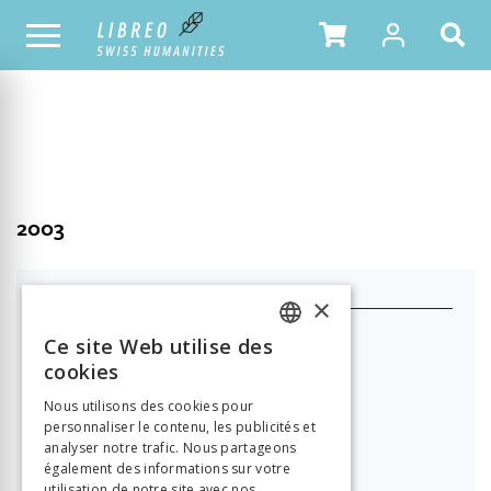
NOTRE CATALOGUE
TABLE DES MATIÈRES
2003
J'achète ce produit
×
Format HTML (lecture en ligne)
Ce site Web utilise des
FRENCH
cookies

21.00
GERMAN
Nous utilisons des cookies pour
personnaliser le contenu, les publicités et
ITALIAN
PDF à télécharger
analyser notre trafic. Nous partageons
également des informations sur votre

21.00
utilisation de notre site avec nos