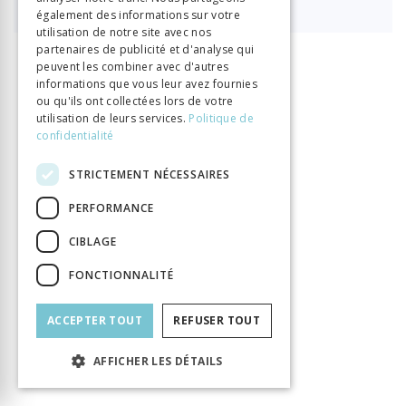
également des informations sur votre
utilisation de notre site avec nos
partenaires de publicité et d'analyse qui
peuvent les combiner avec d'autres
INFORMATION
informations que vous leur avez fournies
Porret Michel
Rosset François
Auteur
ou qu'ils ont collectées lors de votre
utilisation de leurs services.
Politique de
Éditeur
Georg
confidentialité
ISBN
9782825713648
Langue
Français
STRICTEMENT NÉCESSAIRES
Nombre de pages
448
PERFORMANCE
Parution
12 déc. 2024
CIBLAGE
Thème
Lumières
Format
140x225
FONCTIONNALITÉ
Type de livre
Ouvrage collectif
ACCEPTER TOUT
REFUSER TOUT
AFFICHER LES DÉTAILS