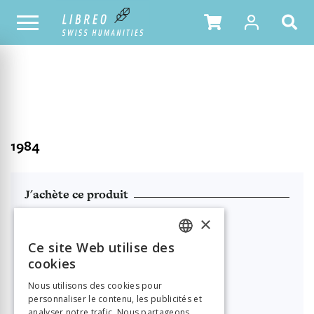
NOTRE CATALOGUE
TABLE DES MATIÈRES
1984
J'achète ce produit
Format HTML (lecture en ligne)
×
Ce site Web utilise des

21.00
FRENCH
cookies
GERMAN
PDF à télécharger
Nous utilisons des cookies pour
personnaliser le contenu, les publicités et
ITALIAN

21.00
analyser notre trafic. Nous partageons