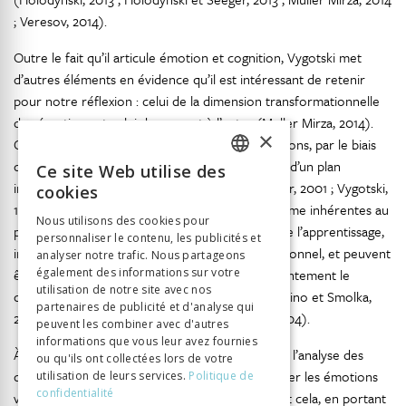
; Veresov, 2014).
Outre le fait qu’il articule émotion et cognition, Vygotski met
d’autres éléments en évidence qu’il est intéressant de retenir
pour notre réflexion : celui de la dimension transformationnelle
des émotions et celui du rapport à l’autre (Muller Mirza, 2014).
×
Comme les processus liés à la pensée, les émotions, par le biais
de médiations sociales et sémiotiques, circulent d’un plan
Ce site Web utilise des
FRENCH
interpsychique à un plan intrapsychique (Valsiner, 2001 ; Vygotski,
cookies
1987). Les émotions sont ainsi considérées comme inhérentes au
GERMAN
Nous utilisons des cookies pour
processus de développement de la pensée et de l’apprentissage,
personnaliser le contenu, les publicités et
ITALIAN
inscrites dans un contexte relationnel et institutionnel, et peuvent
analyser notre trafic. Nous partageons
être transformées, tout en transformant conjointement le
également des informations sur votre
utilisation de notre site avec nos
contexte dans lequel elles se produisent (Magiolino et Smolka,
partenaires de publicité et d'analyse qui
2013 ; Muller Mirza, 2016 ; Santiago-Delfosse, 2004).
peuvent les combiner avec d'autres
informations que vous leur avez fournies
À partir de ces apports vygotskiens, il s’agit avec l’analyse des
ou qu'ils ont collectées lors de votre
données menée dans cette recherche d’envisager les émotions
utilisation de leurs services.
Politique de
confidentialité
verbalisées dans leur contexte de production. Et cela, en portant