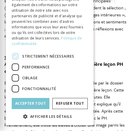
suggestion s’organise autour de quatre étapes principales
:
également des informations sur votre
(1) choisir une photo avec des questions qui guident la sélection ;
utilisation de notre site avec nos
(2) observer une photo et faire appel aux « images intérieures »,
partenaires de publicité et d'analyse qui
laisser entrer ses propres pensées, représentations et sentiments
peuvent les combiner avec d'autres
informations que vous leur avez fournies
; (3) donner un titre à la photo ; (4) partager ses réflexions avec
ou qu'ils ont collectées lors de votre
autrui.
utilisation de leurs services.
Politique de
confidentialité
3.4.6.1
STRICTEMENT NÉCESSAIRES
Articulation des catégories dans la première leçon PH
PERFORMANCE
d’Édith
CIBLAGE
En s’inspirant de la première suggestion proposée par le dossier
FONCTIONNALITÉ
pédagogique du PH, Édith met en place sa première leçon. Cette
leçon s’organise sur une durée d’environ 80 minutes. Elle
démarre cette leçon en présentant le matériel et explique qu’il
ACCEPTER TOUT
REFUSER TOUT
est en continuité avec la BD précédemment traitée. Après cette
AFFICHER LES DÉTAILS
brève introduction, elle commence sa leçon avec le PH.
Premièrement, elle invite les élèves à choisir une image parmi les