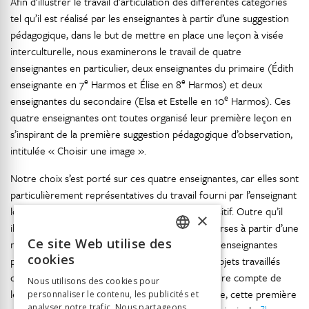
Afin d’illustrer le travail d’articulation des différentes catégories
tel qu’il est réalisé par les enseignantes à partir d’une suggestion
pédagogique, dans le but de mettre en place une leçon à visée
interculturelle, nous examinerons le travail de quatre
enseignantes en particulier, deux enseignantes du primaire (Édith
e
e
enseignante en 7
Harmos et Élise en 8
Harmos) et deux
e
enseignantes du secondaire (Elsa et Estelle en 10
Harmos). Ces
quatre enseignantes ont toutes organisé leur première leçon en
s’inspirant de la première suggestion pédagogique d’observation,
intitulée « Choisir une image ».
Notre choix s’est porté sur ces quatre enseignantes, car elles sont
particulièrement représentatives du travail fourni par l’enseignant
lorsqu’il est amené à mettre en place son dispositif. Outre qu’il
×
illustre la manière contrastée des pratiques diverses à partir d’une
Ce site Web utilise des
même suggestion pédagogique, le travail de ces enseignantes
FRENCH
cookies
permet à la fois de saisir les différents types d’objets travaillés
GERMAN
dans les leçons à visée interculturelle et de rendre compte de
Nous utilisons des cookies pour
leur articulation. Selon le document pédagogique, cette première
personnaliser le contenu, les publicités et
ITALIAN
71
analyser notre trafic. Nous partageons