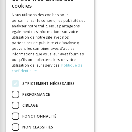
FRENCH
Éditeur
Alphil
cookies
GERMAN
ISBN
9782889304448
Nous utilisons des cookies pour
Langue
Français
personnaliser le contenu, les publicités et
ITALIAN
analyser notre trafic. Nous partageons
Collection
Transmission des savoirs
également des informations sur votre
Nombre de pages
328
utilisation de notre site avec nos
partenaires de publicité et d'analyse qui
Parution
1 févr. 2022
peuvent les combiner avec d'autres
Type de livre
Monographie
informations que vous leur avez fournies
DOI
10.33055/ALPHIL.03189
ou qu'ils ont collectées lors de votre
utilisation de leurs services.
Politique de
confidentialité
STRICTEMENT NÉCESSAIRES
PERFORMANCE
CIBLAGE
FONCTIONNALITÉ
NON CLASSIFIÉS