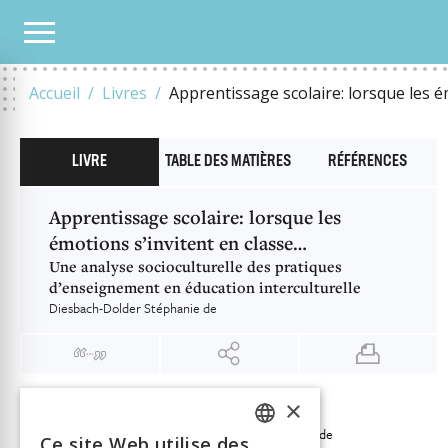
NOTRE CATALOGUE
APPRENTISSAGE SCOLAIRE: LORSQUE LES ÉMOTIONS S’INVI
Accueil
Livres
Apprentissage scolaire: lorsque les é
LIVRE
TABLE DES MATIÈRES
RÉFÉRENCES
Apprentissage scolaire: lorsque les
émotions s’invitent en classe…
Une analyse socioculturelle des pratiques
d’enseignement en éducation interculturelle
Diesbach-Dolder Stéphanie de
×
INFORMATION
Diesbach-Dolder Stéphanie de
Auteur
Ce site Web utilise des