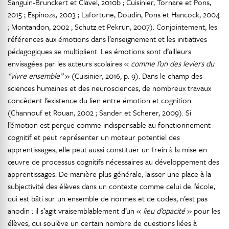
Sanguin-Brunckert et Clavel, 2010b ; Cuisinier, Tornare et Pons,
2015 ; Espinoza, 2003 ; Lafortune, Doudin, Pons et Hancock, 2004
; Montandon, 2002 ; Schutz et Pekrun, 2007). Conjointement, les
références aux émotions dans l’enseignement et les initiatives
pédagogiques se multiplient. Les émotions sont d’ailleurs
envisagées par les acteurs scolaires «
comme l’un des leviers du
“vivre ensemble”
» (Cuisinier, 2016, p. 9). Dans le champ des
sciences humaines et des neurosciences, de nombreux travaux
concèdent l’existence du lien entre émotion et cognition
(Channouf et Rouan, 2002 ; Sander et Scherer, 2009). Si
l’émotion est perçue comme indispensable au fonctionnement
cognitif et peut représenter un moteur potentiel des
apprentissages, elle peut aussi constituer un frein à la mise en
œuvre de processus cognitifs nécessaires au développement des
apprentissages. De manière plus générale, laisser une place à la
subjectivité des élèves dans un contexte comme celui de l’école,
qui est bâti sur un ensemble de normes et de codes, n’est pas
anodin : il s’agit vraisemblablement d’un «
lieu d’opacité
» pour les
élèves, qui soulève un certain nombre de questions liées à