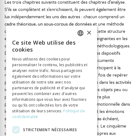
Les trois chapitres suivants constituent des chapitres d’analyse.
S’ils se complètent et s’enrichissent, ils peuvent également être
lus indépendamment les uns des autres : chacun comprend un
cadre théorique, un sous-corpus de données et une méthode
×
d’analyse qui lui est propre. L’idée à l’origine de cette structure
est d’entrer pas à pas dans les pratiques des enseignantes en les
Ce site Web utilise des
FRENCH
observant sous différents angles théoriques et méthodologiques.
cookies
Dans le troisième chapitre, nous présenterons les dispositifs
GERMAN
Nous utilisons des cookies pour
d’enseignement mis en place à partir de deux documents
personnaliser le contenu, les publicités et
ITALIAN
pédagogiques par les douze enseignantes qui participent à la
analyser notre trafic. Nous partageons
recherche. L’étude des dispositifs permettra à la fois de repérer
également des informations sur votre
pour chacune des enseignantes les objets traités dans les activités
utilisation de notre site avec nos
partenaires de publicité et d'analyse qui
interculturelles qui ont pour spécificité d’être des objets peu ou
peuvent les combiner avec d'autres
pas didactisés. Le quatrième chapitre s’intéressera plus
informations que vous leur avez fournies
particulièrement à la question de la dimension émotionnelle dans
ou qu'ils ont collectées lors de votre
les pratiques observées. Il étudiera la façon dont les émotions
utilisation de leurs services.
Politique de
confidentialité
sont abordées, mises en mots, élaborées et, le cas échéant,
transformées dans la dynamique interactionnelle. Le cinquième
STRICTEMENT NÉCESSAIRES
chapitre présentera une étude des difficultés propres aux