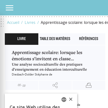
NOTRE CATALOGUE
APPRENTISSAGE SCOLAIRE: LORSQUE LES ÉMOTIONS S’INVI
Accueil
Livres
Apprentissage scolaire: lorsque les é
LIVRE
TABLE DES MATIÈRES
RÉFÉRENCES
Apprentissage scolaire: lorsque les
émotions s’invitent en classe…
Une analyse socioculturelle des pratiques
d’enseignement en éducation interculturelle
Diesbach-Dolder Stéphanie de
×
INFORMATION
Diesbach-Dolder Stéphanie de
Auteur
Ce site Web utilise des