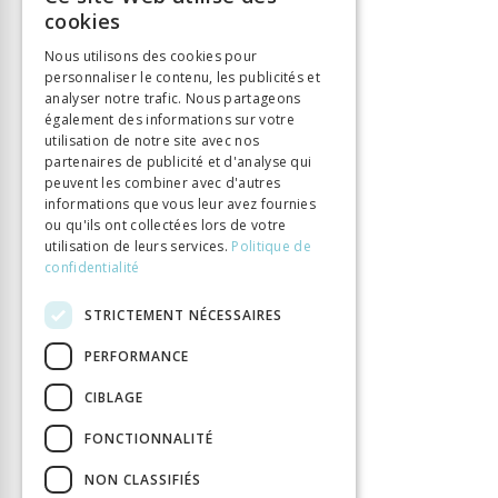
FRENCH
Éditeur
Alphil
cookies
GERMAN
ISBN
9782889304448
Nous utilisons des cookies pour
Langue
Français
personnaliser le contenu, les publicités et
ITALIAN
analyser notre trafic. Nous partageons
Collection
Transmission des savoirs
également des informations sur votre
Nombre de pages
328
utilisation de notre site avec nos
partenaires de publicité et d'analyse qui
Parution
1 févr. 2022
peuvent les combiner avec d'autres
Type de livre
Monographie
informations que vous leur avez fournies
DOI
10.33055/ALPHIL.03189
ou qu'ils ont collectées lors de votre
utilisation de leurs services.
Politique de
confidentialité
STRICTEMENT NÉCESSAIRES
PERFORMANCE
CIBLAGE
FONCTIONNALITÉ
NON CLASSIFIÉS