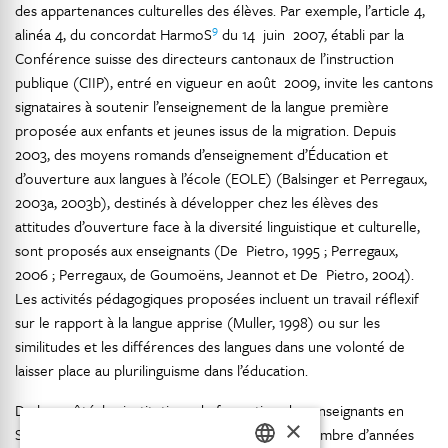
des appartenances culturelles des élèves. Par exemple, l’article 4,
9
alinéa 4, du concordat HarmoS
du 14 juin 2007, établi par la
Conférence suisse des directeurs cantonaux de l’instruction
publique (CIIP), entré en vigueur en août 2009, invite les cantons
signataires à soutenir l’enseignement de la langue première
proposée aux enfants et jeunes issus de la migration. Depuis
2003, des moyens romands d’enseignement d’Éducation et
d’ouverture aux langues à l’école (EOLE) (Balsinger et Perregaux,
2003a, 2003b), destinés à développer chez les élèves des
attitudes d’ouverture face à la diversité linguistique et culturelle,
sont proposés aux enseignants (De Pietro, 1995 ; Perregaux,
2006 ; Perregaux, de Goumoëns, Jeannot et De Pietro, 2004).
Les activités pédagogiques proposées incluent un travail réflexif
sur le rapport à la langue apprise (Muller, 1998) ou sur les
similitudes et les différences des langues dans une volonté de
laisser place au plurilinguisme dans l’éducation.
De leur côté, les institutions de formation des enseignants en
×
Suisse intègrent également depuis un certain nombre d’années