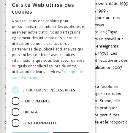
ces préoccupations (Allemann-Ghionda, de Goumoëns
et al.
, 1999
Ce site Web utilise des
FRENCH
; Allemann-Ghionda, Perregaux et de Goumoëns, 1999 ;
cookies
Lanfranchi, Perregaux et Thommen, 2000), en apportant des
GERMAN
Nous utilisons des cookies pour
connaissances sur les migrations et sur les processus
personnaliser le contenu, les publicités et
ITALIAN
psychosociaux à l’œuvre en situations interculturelles (Ogay,
analyser notre trafic. Nous partageons
Leanza, Dasen et Changkakoti, 2002) ou à travers un travail sur
également des informations sur votre
utilisation de notre site avec nos
les biographies et les représentations des futurs enseignants
partenaires de publicité et d'analyse qui
(Flye Sainte Marie, 1999 ; Perregaux, 2006 ; Ulich, 1998). Les
peuvent les combiner avec d'autres
recommandations sont toutefois très hybrides et recouvrent des
informations que vous leur avez fournies
ou qu'ils ont collectées lors de votre
pratiques diverses, comme le souligne l’étude réalisée en 2007
utilisation de leurs services.
Politique de
par Sieber et Bischoff.
confidentialité
Ce survol de la question de la diversité culturelle à l’école en
STRICTEMENT NÉCESSAIRES
Suisse montre que si l’éducation interculturelle figure dans les
recommandations et les programmes scolaires en Suisse, elle
PERFORMANCE
renvoie, d’une part, à des questionnements et des pratiques
CIBLAGE
institutionnelles historiquement situées et, d’autre part, à des
dimensions complexes comme la culture, l’identité et le rapport à
FONCTIONNALITÉ
l’autre.