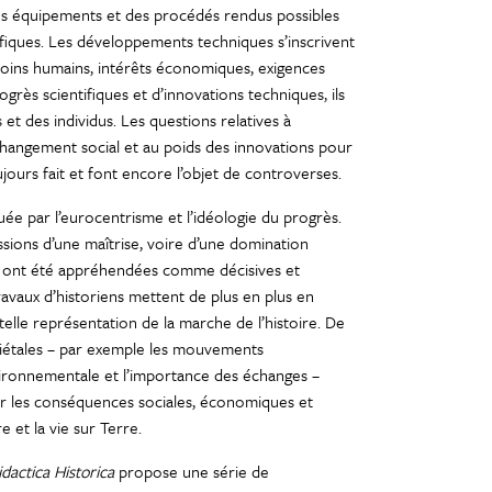
es équipements et des procédés rendus possibles
ifiques. Les développements techniques s’inscrivent
soins humains, intérêts économiques, exigences
rogrès scientifiques et d’innovations techniques, ils
et des individus. Les questions relatives à
changement social et au poids des innovations pour
ours fait et font encore l’objet de controverses.
ée par l’eurocentrisme et l’idéologie du progrès.
ssions d’une maîtrise, voire d’une domination
y ont été appréhendées comme décisives et
avaux d’historiens mettent de plus en plus en
lle représentation de la marche de l’histoire. De
ciétales – par exemple les mouvements
nvironnementale et l’importance des échanges –
er les conséquences sociales, économiques et
 et la vie sur Terre.
idactica Historica
propose une série de