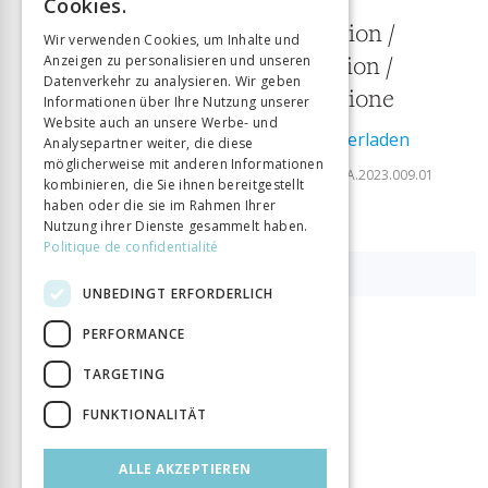
9
Cookies.
GERMAN
Technique et innovation /
Wir verwenden Cookies, um Inhalte und
Technik und Innovation /
Anzeigen zu personalisieren und unseren
ITALIAN
Datenverkehr zu analysieren. Wir geben
Tecnologia e innovazione
Informationen über Ihre Nutzung unserer
Website auch an unsere Werbe- und
Ausgabe als PDF herunterladen
Analysepartner weiter, die diese
ISSN:
2297-7465
möglicherweise mit anderen Informationen
DOI:
10.33055/DIDACTICAHISTORICA.2023.009.01
kombinieren, die Sie ihnen bereitgestellt
haben oder die sie im Rahmen Ihrer
Nutzung ihrer Dienste gesammelt haben.
ÉDITORIAL
Politique de confidentialité
Technique et innovation
UNBEDINGT ERFORDERLICH
EDITORIAL
PERFORMANCE
Technik und Innovation
TARGETING
FUNKTIONALITÄT
EDITORIALE
ALLE AKZEPTIEREN
Tecnologia e innovazione