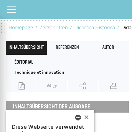
ALLE HEFTE
2023
9
TECHNIQUE ET INNOVATION / TECHNIK UND INNOVATION /
Homepage
Zeitschriften
Didactica Historica
Dida
INHALTSÜBERSICHT
REFERENZEN
AUTOR
ÉDITORIAL
Technique et innovation
INHALTSÜBERSICHT DER AUSGABE
×
1 Juni 2023
Diese Webseite verwendet
FRENCH