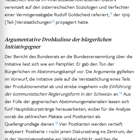
vereinzelt auf den österreichischen Soziologen und Verfechter
12
einer Vermögensabgabe Rudolf Goldscheid referiert,
der 1919
13
(Teil-)Verstaatlichungen
propagiert hatte.
Argumentative Drohkulisse der bürgerlichen
Initiativgegner
Der Bericht des Bundesrats an die Bundesversammlung über die
Initiative liest sich wie ein Pamphlet. Er gab den Ton der
Bürgerlichen im Abstimmungskampf vor. Die Argumente gipfelten
im Vorwurf, die Initiative ziele auf die Verstaatlichung eines Teils
der Produktionsmittel ab und strebe insgeheim «
die Einführung
14
der kommunistischen Regierungsform in der Schweiz
» an.
Aus
der Fülle der gegnerischen Abstimmungsmaterialien lassen sich
fünf Hauptdiskursstränge herausarbeiten, wobei für die Analyse
vorab die zahlreichen Plakate und Postkarten als
15
Quellengrundlage dienen.
Vier Postkarten werden vertieft
analysiert. Postkarte 1 rückt jenen Diskursstrang ins Zentrum, der
in der Vermögensabgabe ein Vehikel erblickt, welches die