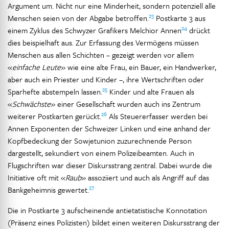
Argument um. Nicht nur eine Minderheit, sondern potenziell alle
23
Menschen seien von der Abgabe betroffen.
Postkarte 3 aus
24
einem Zyklus des Schwyzer Grafikers Melchior Annen
drückt
dies beispielhaft aus. Zur Erfassung des Vermögens müssen
Menschen aus allen Schichten – gezeigt werden vor allem
«
einfache Leute
» wie eine alte Frau, ein Bauer, ein Handwerker,
aber auch ein Priester und Kinder –, ihre Wertschriften oder
25
Sparhefte abstempeln lassen.
Kinder und alte Frauen als
«
Schwächste
» einer Gesellschaft wurden auch ins Zentrum
26
weiterer Postkarten gerückt.
Als Steuererfasser werden bei
Annen Exponenten der Schweizer Linken und eine anhand der
Kopfbedeckung der Sowjetunion zuzurechnende Person
dargestellt, sekundiert von einem Polizeibeamten. Auch in
Flugschriften war dieser Diskursstrang zentral. Dabei wurde die
Initiative oft mit «
Raub
» assoziiert und auch als Angriff auf das
27
Bankgeheimnis gewertet.
Die in Postkarte 3 aufscheinende antietatistische Konnotation
(Präsenz eines Polizisten) bildet einen weiteren Diskursstrang der