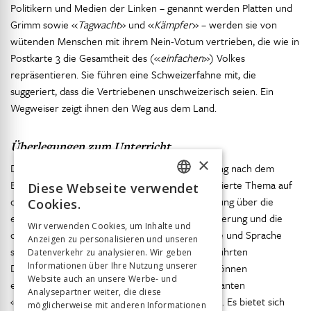
Politikern und Medien der Linken – genannt werden Platten und
Grimm sowie «
Tagwacht
» und «
Kämpfer
» – werden sie von
wütenden Menschen mit ihrem Nein-Votum vertrieben, die wie in
Postkarte 3 die Gesamtheit des («
einfachen
») Volkes
repräsentieren. Sie führen eine Schweizerfahne mit, die
suggeriert, dass die Vertriebenen unschweizerisch seien. Ein
Wegweiser zeigt ihnen den Weg aus dem Land.
Überlegungen zum Unterricht
×
Der Generalstreik und die politische Polarisierung nach dem
Ersten Weltkrieg stellen in der Schweiz ein etablierte Thema auf
Diese Webseite verwendet
FRENCH
der Sekundarstufe I und II dar. An der Abstimmung über die
Cookies.
einmalige Vermögensabgabe können die Polarisierung und die
GERMAN
Wir verwenden Cookies, um Inhalte und
damit einhergehende Radikalität von Ikonografie und Sprache
Anzeigen zu personalisieren und unseren
ITALIAN
sehr gut aufgezeigt werden. Anhand der ausgeführten
Datenverkehr zu analysieren. Wir geben
Informationen über Ihre Nutzung unserer
Diskursstränge der Phalanx der Initiativgegner können
Website auch an unsere Werbe- und
exemplarisch die Positionen des politisch dominanten
Analysepartner weiter, die diese
«
Bürgerblocks
» differenziert erarbeitet werden. Es bietet sich
möglicherweise mit anderen Informationen