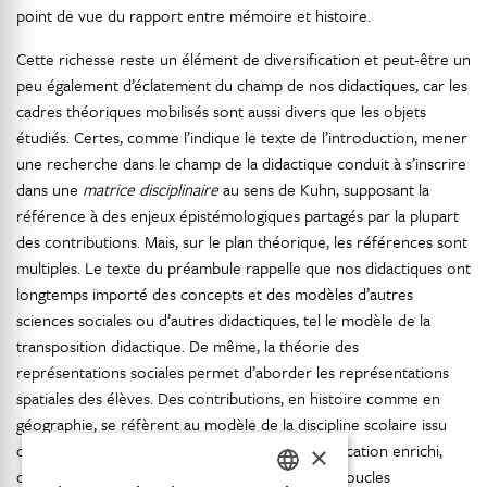
point de vue du rapport entre mémoire et histoire.
Cette richesse reste un élément de diversification et peut-être un
peu également d’éclatement du champ de nos didactiques, car les
cadres théoriques mobilisés sont aussi divers que les objets
étudiés. Certes, comme l’indique le texte de l’introduction, mener
une recherche dans le champ de la didactique conduit à s’inscrire
dans une
matrice disciplinaire
au sens de Kuhn, supposant la
référence à des enjeux épistémologiques partagés par la plupart
des contributions. Mais, sur le plan théorique, les références sont
multiples. Le texte du préambule rappelle que nos didactiques ont
longtemps importé des concepts et des modèles d’autres
sciences sociales ou d’autres didactiques, tel le modèle de la
transposition didactique. De même, la théorie des
représentations sociales permet d’aborder les représentations
spatiales des élèves. Des contributions, en histoire comme en
géographie, se réfèrent au modèle de la discipline scolaire issu
des travaux d’André Chervel en histoire de l’éducation enrichi,
×
dans nos disciplines, du modèle des 4 R et des boucles