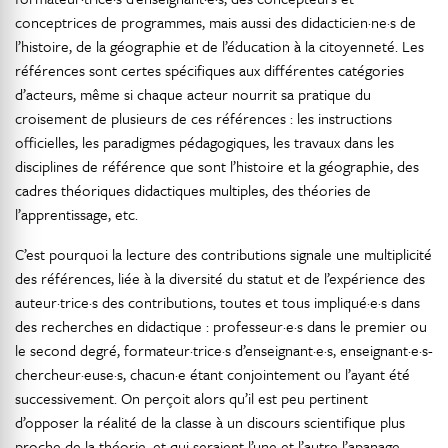
conceptrices de programmes, mais aussi des didacticien·ne·s de
l’histoire, de la géographie et de l’éducation à la citoyenneté. Les
références sont certes spécifiques aux différentes catégories
d’acteurs, même si chaque acteur nourrit sa pratique du
croisement de plusieurs de ces références : les instructions
officielles, les paradigmes pédagogiques, les travaux dans les
disciplines de référence que sont l’histoire et la géographie, des
cadres théoriques didactiques multiples, des théories de
l’apprentissage, etc.
C’est pourquoi la lecture des contributions signale une multiplicité
des références, liée à la diversité du statut et de l’expérience des
auteur·trice·s des contributions, toutes et tous impliqué·e·s dans
des recherches en didactique : professeur·e·s dans le premier ou
le second degré, formateur·trice·s d’enseignant·e·s, enseignant·e·s-
chercheur·euse·s, chacun·e étant conjointement ou l’ayant été
successivement. On perçoit alors qu’il est peu pertinent
d’opposer la réalité de la classe à un discours scientifique plus
proche de la théorie, et qui seraient l’une et l’autre l’apanage