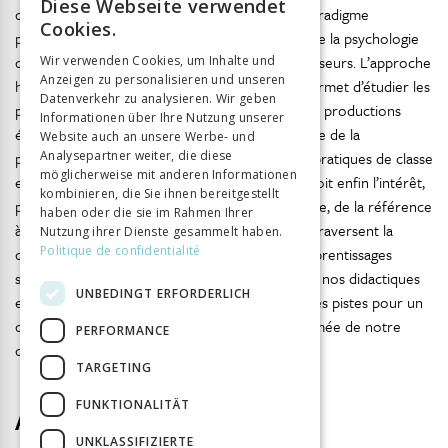
Diese Webseite verwendet
didactiques de François Audigier ainsi que du paradigme
FRENCH
Cookies.
positiviste de Nicole Tutiaux-Guillon. Les outils de la psychologie
GERMAN
du travail servent à analyser l’activité des professeurs. L’approche
Wir verwenden Cookies, um Inhalte und
Anzeigen zu personalisieren und unseren
ITALIAN
historico-culturelle des pratiques langagières permet d’étudier les
Datenverkehr zu analysieren. Wir geben
processus de secondarisation à l’œuvre dans les productions
Informationen über Ihre Nutzung unserer
écrites et les apprentissages des élèves. Le cadre de la
Website auch an unsere Werbe- und
Analysepartner weiter, die diese
problématisation sert à analyser aussi bien des pratiques de classe
möglicherweise mit anderen Informationen
en histoire que l’étude du fait religieux. On perçoit enfin l’intérêt,
kombinieren, die Sie ihnen bereitgestellt
par exemple dans l’approche historico-didactique, de la référence
haben oder die sie im Rahmen Ihrer
à l’épistémologie de l’histoire et aux débats qui traversent la
Nutzung ihrer Dienste gesammelt haben.
Politique de confidentialité
communauté des historiens pour penser les apprentissages
scolaires. Pour conclure, cette photographie de nos didactiques
UNBEDINGT ERFORDERLICH
est très précieuse, d’autant plus qu’elle ouvre des pistes pour un
dialogue et, qui sait, une structuration plus affirmée de notre
PERFORMANCE
champ.
TARGETING
FUNKTIONALITÄT
Autor
UNKLASSIFIZIERTE