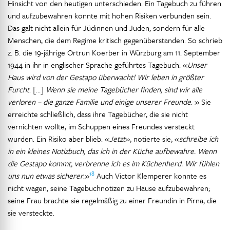
Hinsicht von den heutigen unterschieden. Ein Tagebuch zu führen
und aufzubewahren konnte mit hohen Risiken verbunden sein.
Das galt nicht allein für Jüdinnen und Juden, sondern für alle
Menschen, die dem Regime kritisch gegenüberstanden. So schrieb
z. B. die 19-jährige Ortrun Koerber in Würzburg am 11. September
1944 in ihr in englischer Sprache geführtes Tagebuch: «
Unser
Haus wird von der Gestapo überwacht! Wir leben in größter
Furcht
. […]
Wenn sie meine Tagebücher finden, sind wir alle
verloren – die ganze Familie und einige unserer Freunde
. » Sie
erreichte schließlich, dass ihre Tagebücher, die sie nicht
vernichten wollte, im Schuppen eines Freundes versteckt
wurden. Ein Risiko aber blieb. «
Jetzt
», notierte sie, «
schreibe ich
in ein kleines Notizbuch, das ich in der Küche aufbewahre. Wenn
die Gestapo kommt, verbrenne ich es im Küchenherd. Wir fühlen
18
uns nun etwas sicherer
.»
Auch Victor Klemperer konnte es
nicht wagen, seine Tagebuchnotizen zu Hause aufzubewahren;
seine Frau brachte sie regelmäßig zu einer Freundin in Pirna, die
sie versteckte.