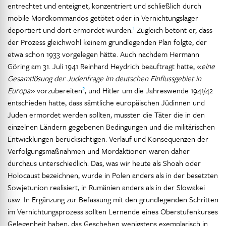
entrechtet und enteignet, konzentriert und schließlich durch
mobile Mordkommandos getötet oder in Vernichtungslager
1
deportiert und dort ermordet wurden.
Zugleich betont er, dass
der Prozess gleichwohl keinem grundlegenden Plan folgte, der
etwa schon 1933 vorgelegen hätte. Auch nachdem Hermann
Göring am 31. Juli 1941 Reinhard Heydrich beauftragt hatte, «
eine
Gesamtlösung der Judenfrage im deutschen Einflussgebiet in
2
Europa
» vorzubereiten
, und Hitler um die Jahreswende 1941/42
entschieden hatte, dass sämtliche europäischen Jüdinnen und
Juden ermordet werden sollten, mussten die Täter die in den
einzelnen Ländern gegebenen Bedingungen und die militärischen
Entwicklungen berücksichtigen. Verlauf und Konsequenzen der
Verfolgungsmaßnahmen und Mordaktionen waren daher
durchaus unterschiedlich. Das, was wir heute als Shoah oder
Holocaust bezeichnen, wurde in Polen anders als in der besetzten
Sowjetunion realisiert, in Rumänien anders als in der Slowakei
usw. In Ergänzung zur Befassung mit den grundlegenden Schritten
im Vernichtungsprozess sollten Lernende eines Oberstufenkurses
Gelegenheit haben, das Geschehen wenigstens exemplarisch in