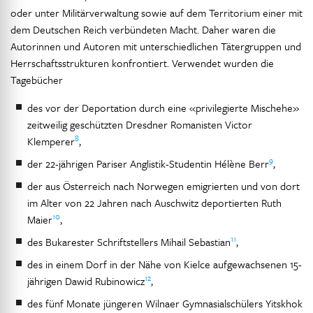
oder unter Militärverwaltung sowie auf dem Territorium einer mit
dem Deutschen Reich verbündeten Macht. Daher waren die
Autorinnen und Autoren mit unterschiedlichen Tätergruppen und
Herrschaftsstrukturen konfrontiert. Verwendet wurden die
Tagebücher
des vor der Deportation durch eine «privilegierte Mischehe»
zeitweilig geschützten Dresdner Romanisten Victor
8
Klemperer
,
9
der 22-jährigen Pariser Anglistik-Studentin Hélène Berr
,
der aus Österreich nach Norwegen emigrierten und von dort
im Alter von 22 Jahren nach Auschwitz deportierten Ruth
10
Maier
,
11
des Bukarester Schriftstellers Mihail Sebastian
,
des in einem Dorf in der Nähe von Kielce aufgewachsenen 15-
12
jährigen Dawid Rubinowicz
,
des fünf Monate jüngeren Wilnaer Gymnasialschülers Yitskhok