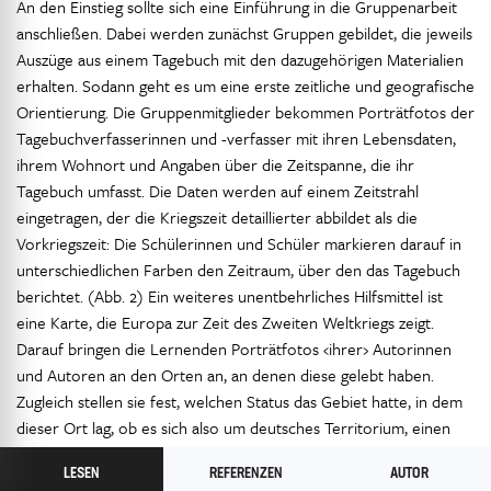
An den Einstieg sollte sich eine Einführung in die Gruppenarbeit
anschließen. Dabei werden zunächst Gruppen gebildet, die jeweils
Auszüge aus einem Tagebuch mit den dazugehörigen Materialien
erhalten. Sodann geht es um eine erste zeitliche und geografische
Orientierung. Die Gruppenmitglieder bekommen Porträtfotos der
Tagebuchverfasserinnen und -verfasser mit ihren Lebensdaten,
ihrem Wohnort und Angaben über die Zeitspanne, die ihr
Tagebuch umfasst. Die Daten werden auf einem Zeitstrahl
eingetragen, der die Kriegszeit detaillierter abbildet als die
Vorkriegszeit: Die Schülerinnen und Schüler markieren darauf in
unterschiedlichen Farben den Zeitraum, über den das Tagebuch
berichtet. (Abb. 2) Ein weiteres unentbehrliches Hilfsmittel ist
eine Karte, die Europa zur Zeit des Zweiten Weltkriegs zeigt.
Darauf bringen die Lernenden Porträtfotos ‹ihrer› Autorinnen
und Autoren an den Orten an, an denen diese gelebt haben.
Zugleich stellen sie fest, welchen Status das Gebiet hatte, in dem
dieser Ort lag, ob es sich also um deutsches Territorium, einen
verbündeten Staat oder um ein besetztes Gebiet unter deutscher
LESEN
REFERENZEN
AUTOR
Militär- oder Zivilverwaltung handelte (Abb. 3). Die Erarbeitung