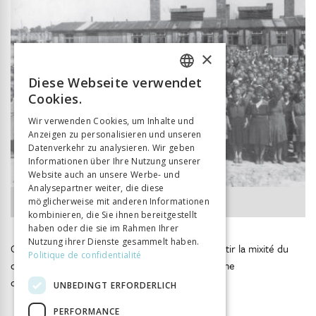
×
Diese Webseite verwendet
FRENCH
Cookies.
GERMAN
Wir verwenden Cookies, um Inhalte und
Anzeigen zu personalisieren und unseren
ITALIAN
Datenverkehr zu analysieren. Wir geben
Informationen über Ihre Nutzung unserer
Website auch an unsere Werbe- und
Analysepartner weiter, die diese
Photographie 166.
möglicherweise mit anderen Informationen
kombinieren, die Sie ihnen bereitgestellt
haben oder die sie im Rahmen Ihrer
Nutzung ihrer Dienste gesammelt haben.
Ce document permet également de faire ressortir la mixité du
Politique de confidentialité
camp de Birkenau (une exception dans le système
concentrationnaire nazi).
UNBEDINGT ERFORDERLICH
PERFORMANCE