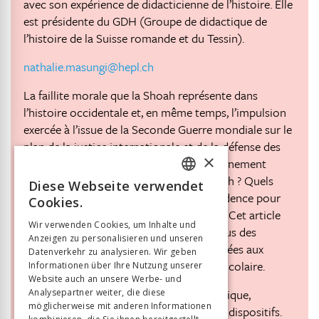
avec son expérience de didacticienne de l’histoire. Elle
est présidente du GDH (Groupe de didactique de
l’histoire de la Suisse romande et du Tessin).
nathalie.masungi@hepl.ch
La faillite morale que la Shoah représente dans
l’histoire occidentale et, en même temps, l’impulsion
exercée à l’issue de la Seconde Guerre mondiale sur le
plan de la justice internationale et de la défense des
×
droits humains, en font un enjeu d’enseignement
crucial. Mais comment enseigner la Shoah ? Quels
Diese Webseite verwendet
FRENCH
sont les faits historiques à mettre en évidence pour
Cookies.
favoriser des apprentissages pertinents ? Cet article
GERMAN
Wir verwenden Cookies, um Inhalte und
rend compte des principaux constats issus des
Anzeigen zu personalisieren und unseren
ITALIAN
journées d’étude internationales consacrées aux
Datenverkehr zu analysieren. Wir geben
pratiques et expériences dans le monde scolaire.
Informationen über Ihre Nutzung unserer
Website auch an unsere Werbe- und
Shoah, Droits humains, Recherche empirique,
Analysepartner weiter, die diese
möglicherweise mit anderen Informationen
Pratiques d’enseignement, Ressources et dispositifs.