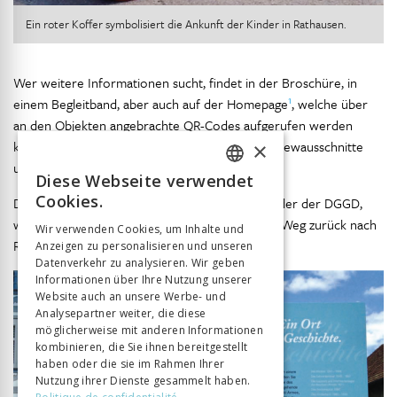
Ein roter Koffer symbolisiert die Ankunft der Kinder in Rathausen.
Wer weitere Informationen sucht, findet in der Broschüre, in
1
einem Begleitband, aber auch auf der Homepage
, welche über
an den Objekten angebrachte QR-Codes aufgerufen werden
kann, weiterführende Texte, Bilder sowie Interviewausschnitte
×
und Filmmaterial.
Diese Webseite verwendet
FRENCH
Cookies.
Das Ausstellungskonzept überzeugte die Mitglieder der DGGD,
GERMAN
was dazu führen wird, dass viele von ihnen den Weg zurück nach
Wir verwenden Cookies, um Inhalte und
Rathausen finden werden.
Anzeigen zu personalisieren und unseren
ITALIAN
Datenverkehr zu analysieren. Wir geben
Informationen über Ihre Nutzung unserer
Website auch an unsere Werbe- und
Analysepartner weiter, die diese
möglicherweise mit anderen Informationen
kombinieren, die Sie ihnen bereitgestellt
haben oder die sie im Rahmen Ihrer
Nutzung ihrer Dienste gesammelt haben.