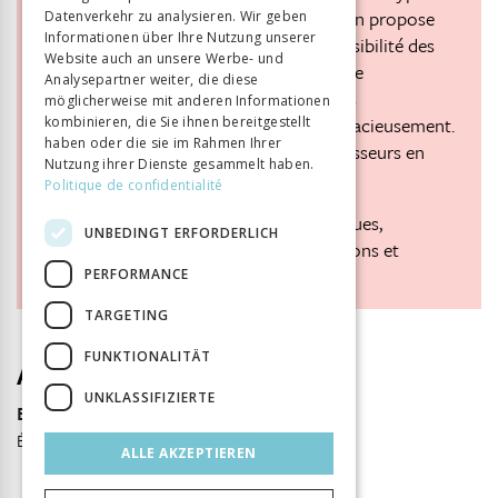
lutter contre l’antisémitisme, l’association propose
Datenverkehr zu analysieren. Wir geben
Informationen über Ihre Nutzung unserer
des outils pédagogiques adaptés à la sensibilité des
Website auch an unsere Werbe- und
élèves dès 11 ans. Ses ressources (mallette
Analysepartner weiter, die diese
pédagogique, affiche, expositions-ateliers
möglicherweise mit anderen Informationen
itinérantes…) sont mises à disposition gracieusement.
kombinieren, die Sie ihnen bereitgestellt
haben oder die sie im Rahmen Ihrer
Elles sont destinées à seconder les professeurs en
Nutzung ihrer Dienste gesammelt haben.
histoire, littérature et éthique.
Politique de confidentialité
Approche éducative, Histoires authentiques,
UNBEDINGT ERFORDERLICH
Déconstruction de stéréotypes, Expositions et
ateliers.
PERFORMANCE
TARGETING
FUNKTIONALITÄT
Autor
UNKLASSIFIZIERTE
Emmanuelle Wolff
Établissement primaire de Beaulieu, Lausanne
ALLE AKZEPTIEREN