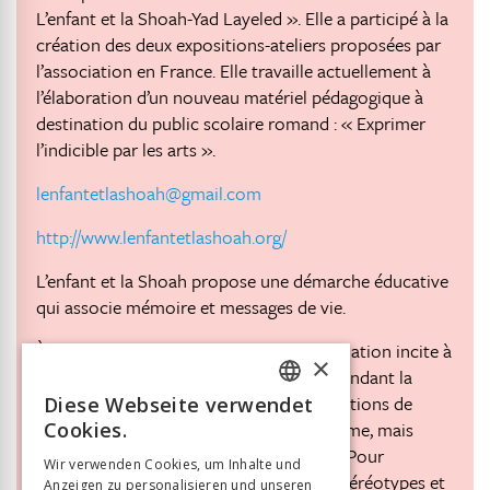
L’enfant et la Shoah-Yad Layeled ». Elle a participé à la
création des deux expositions-ateliers proposées par
l’association en France. Elle travaille actuellement à
l’élaboration d’un nouveau matériel pédagogique à
destination du public scolaire romand : « Exprimer
l’indicible par les arts ».
lenfantetlashoah@gmail.com
http://www.lenfantetlashoah.org/
L’enfant et la Shoah propose une démarche éducative
qui associe mémoire et messages de vie.
À travers des récits authentiques, l’association incite à
×
réfléchir sur l’histoire des enfants juifs pendant la
Seconde Guerre mondiale et sur les questions de
Diese Webseite verwendet
FRENCH
l’antisémitisme, de l’exclusion et du racisme, mais
Cookies.
GERMAN
aussi de la solidarité et de l’engagement. Pour
Wir verwenden Cookies, um Inhalte und
transmettre l’histoire, déconstruire les stéréotypes et
Anzeigen zu personalisieren und unseren
ITALIAN