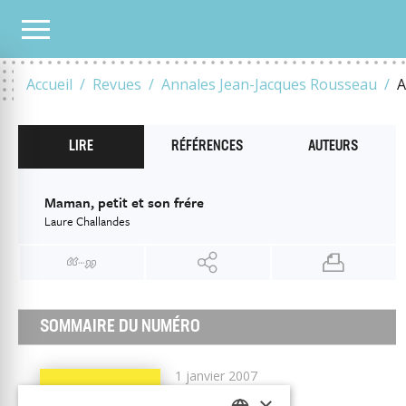
TOUS LES NUMÉROS
2007
T47
2007
MAMAN, PETIT ET SON FRÉRE
Accueil
Revues
Annales Jean-Jacques Rousseau
A
LIRE
RÉFÉRENCES
AUTEURS
Maman, petit et son frére
Laure Challandes
SOMMAIRE DU NUMÉRO
1 janvier 2007
×