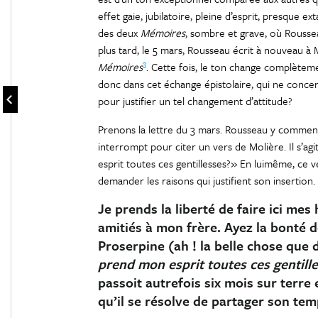
effet gaie, jubilatoire, pleine d’esprit, presque e
des deux
Mémoires
, sombre et grave, où Rousse
plus tard, le 5 mars, Rousseau écrit à nouveau à
3
Mémoires
. Cette fois, le ton change complètemen
donc dans cet échange épistolaire, qui ne concer
pour justifier un tel changement d’attitude?
Prenons la lettre du 3 mars. Rousseau y comme
interrompt pour citer un vers de Molière. Il s’agit
esprit toutes ces gentillesses?» En luimême, ce v
demander les raisons qui justifient son insertion
Je prends la liberté de faire ici me
amitiés à mon frère. Ayez la bonté
Proserpine (ah ! la belle chose que d
prend mon esprit toutes ces gentill
passoit autrefois six mois sur terre 
qu’il se résolve de partager son te