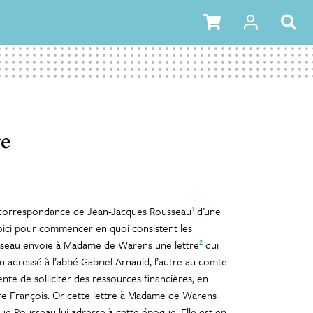
re
1
a correspondance de Jean-Jacques Rousseau
d’une
 Voici pour commencer en quoi consistent les
2
ousseau envoie à Madame de Warens une lettre
qui
’un adressé à l’abbé Gabriel Arnauld, l’autre au comte
ente de solliciter des ressources financières, en
rère François. Or cette lettre à Madame de Warens
ue Rousseau lui adresse à cette époque. Elle est en