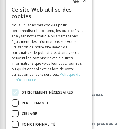
T47
2007
Ce site Web utilise des
FRENCH
cookies
ISSN:
0259-6563
GERMAN
Nous utilisons des cookies pour
personnaliser le contenu, les publicités et
ITALIAN
analyser notre trafic. Nous partageons
également des informations sur votre
utilisation de notre site avec nos
partenaires de publicité et d'analyse qui
peuvent les combiner avec d'autres
informations que vous leur avez fournies
Remerciements
ou qu'ils ont collectées lors de votre
utilisation de leurs services.
Politique de
Éditorial
confidentialité
Jacques Berchtold
Michel Porret
STRICTEMENT NÉCESSAIRES
Lire enfin la correspondance de rousseau
Jacques Berchtold
Séité Yannick
PERFORMANCE
I. Dialogues, échanges bilatéraux
CIBLAGE
« Au meilleur de tous les péres » jean-jacques a
FONCTIONNALITÉ