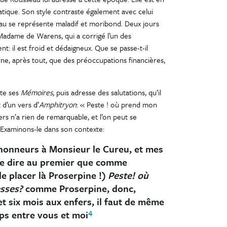
xtatique. Son style contraste également avec celui
au se représente maladif et moribond. Deux jours
 Madame de Warens, qui a corrigé l’un des
t: il est froid et dédaigneux. Que se passe-t-il
ne, après tout, que des préoccupations financières,
nte ses
Mémoires
, puis adresse des salutations, qu’il
 d’un vers d’
Amphitryon
: « Peste ! où prend mon
ers n’a rien de remarquable, et l’on peut se
. Examinons-le dans son contexte:
s honneurs à Monsieur le Cureu, et mes
 de dire au premier que comme
e placer là Proserpine !)
Peste! où
esses?
comme Proserpine, donc,
et six mois aux enfers, il faut de même
4
mps entre vous et moi