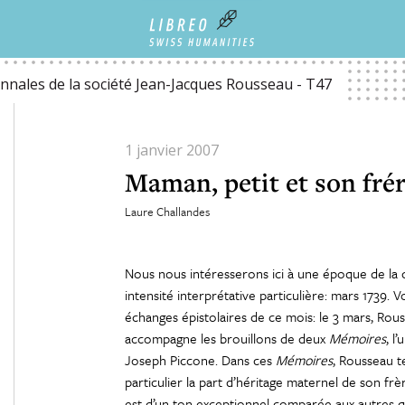
nnales de la société Jean-Jacques Rousseau - T47
1 janvier 2007
Maman, petit et son fré
Laure Challandes
Nous nous intéresserons ici à une époque de l
intensité interprétative particulière: mars 1739.
échanges épistolaires de ce mois: le 3 mars, R
accompagne les brouillons de deux
Mémoires
, l
Joseph Piccone. Dans ces
Mémoires
, Rousseau t
particulier la part d’héritage maternel de son f
est d’un ton exceptionnel comparée aux autres q