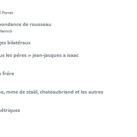
l Porret
espondance de rousseau
 Yannick
ges bilatéraux
us les péres » jean-jacques a isaac
 frére
e, mme de staël, chateaubriand et les autres
métriques