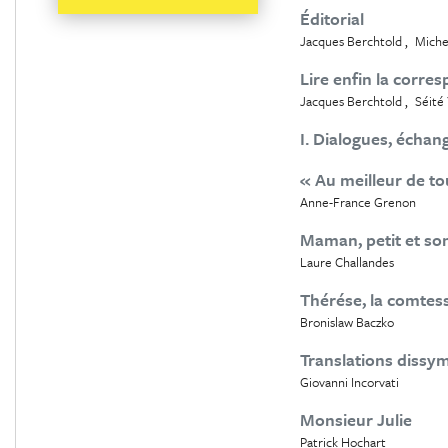
Éditorial
Jacques Berchtold
Miche
Lire enfin la corr
Jacques Berchtold
Séité
I. Dialogues, échan
« Au meilleur de to
Anne-France Grenon
Maman, petit et son
Laure Challandes
Thérése, la comtess
Bronislaw Baczko
Translations dissy
Giovanni Incorvati
Monsieur Julie
Patrick Hochart