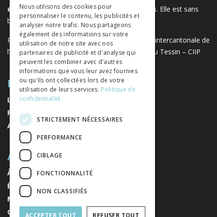
Nous utilisons des cookies pour
éditeurs de sciences sociales et humaines
. Elle est sans
personnaliser le contenu, les publicités et
ITALIAN
but lucratif.
www.editeurssuisses.ch
analyser notre trafic. Nous partageons
également des informations sur votre
Projet réalisé avec le soutien de la Conférence intercantonale de
utilisation de notre site avec nos
l’instruction publique de la Suisse romande et du Tessin – CIIP
partenaires de publicité et d'analyse qui
peuvent les combiner avec d'autres
informations que vous leur avez fournies
PLAN DU SITE
ou qu'ils ont collectées lors de votre
utilisation de leurs services.
Politique de
confidentialité
LIVRES
REVUES
STRICTEMENT NÉCESSAIRES
AUTEURS
PERFORMANCE
A PROPOS
CIBLAGE
À PROPOS DE NOUS
FONCTIONNALITÉ
ÉDITEURS
NON CLASSIFIÉS
MENTIONS LÉGALES
CONDITIONS GÉNÉRALES DE VENTE
ACCEPTER TOUT
REFUSER TOUT