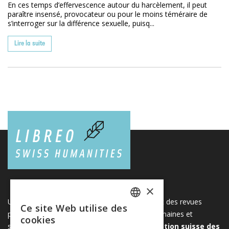
En ces temps d’effervescence autour du harcèlement, il peut
paraître insensé, provocateur ou pour le moins téméraire de
s’interroger sur la différence sexuelle, puisq...
Lire la suite
×
Une plateforme unique regroupant des livres et des revues
Ce site Web utilise des
FRENCH
publiés par les éditeurs suisses de sciences humaines et
cookies
sociales. Libreo.ch est la propriété de l'
Association suisse des
GERMAN