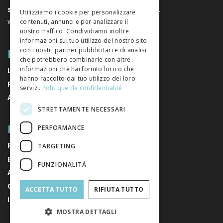
GERMAN
sociali
. È un’associazione senza scopo di lucro.
Utilizziamo i cookie per personalizzare
www.editeurssuisses.ch
contenuti, annunci e per analizzare il
ITALIAN
nostro traffico. Condividiamo inoltre
informazioni sul tuo utilizzo del nostro sito
MAPPA DEL SITO
con i nostri partner pubblicitari e di analisi
che potrebbero combinarle con altre
informazioni che hai fornito loro o che
LIBRI
hanno raccolto dal tuo utilizzo dei loro
RIVISTE
servizi.
Politique de confidentialité
AUTORI
STRETTAMENTE NECESSARI
RIGUARDO A NOI
PERFORMANCE
RIGUARDO A NOI
TARGETING
EDITORI
FUNZIONALITÀ
AVVISI LEGALI
CONDIZIONI GENERALI DI VENDITA
ACCETTA TUTTO
RIFIUTA TUTTO
ISCRIVITI ALLA NEWSLETTER
MOSTRA DETTAGLI