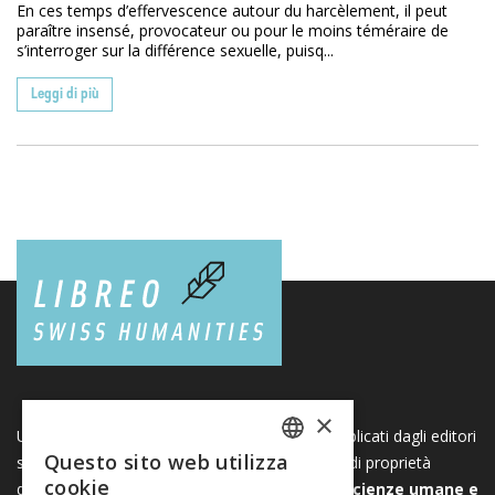
En ces temps d’effervescence autour du harcèlement, il peut
paraître insensé, provocateur ou pour le moins téméraire de
s’interroger sur la différence sexuelle, puisq...
Leggi di più
×
Una piattaforma unica per i libri e le riviste pubblicati dagli editori
Questo sito web utilizza
svizzeri di scienze umane e sociali. Libreo.ch è di proprietà
FRENCH
cookie
dell’
Associazione svizzera degli editori di scienze umane e